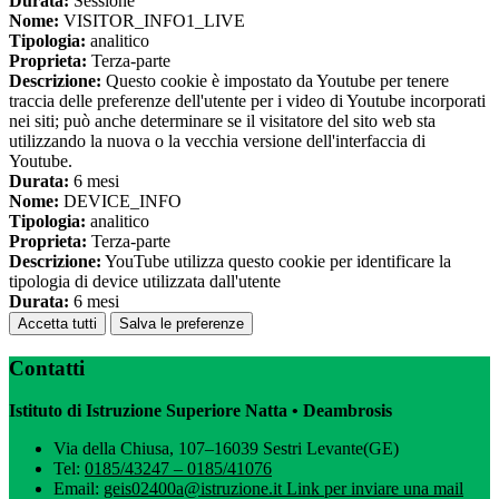
Durata:
Sessione
Nome:
VISITOR_INFO1_LIVE
Tipologia:
analitico
Proprieta:
Terza-parte
Descrizione:
Questo cookie è impostato da Youtube per tenere
traccia delle preferenze dell'utente per i video di Youtube incorporati
nei siti; può anche determinare se il visitatore del sito web sta
utilizzando la nuova o la vecchia versione dell'interfaccia di
Youtube.
Durata:
6 mesi
Nome:
DEVICE_INFO
Tipologia:
analitico
Proprieta:
Terza-parte
Descrizione:
YouTube utilizza questo cookie per identificare la
tipologia di device utilizzata dall'utente
Durata:
6 mesi
Accetta tutti
Salva le preferenze
Contatti
Istituto di Istruzione Superiore Natta • Deambrosis
Via della Chiusa, 107–16039 Sestri Levante(GE)
Tel:
0185/43247 – 0185/41076
Email:
geis02400a@istruzione.it
Link per inviare una mail