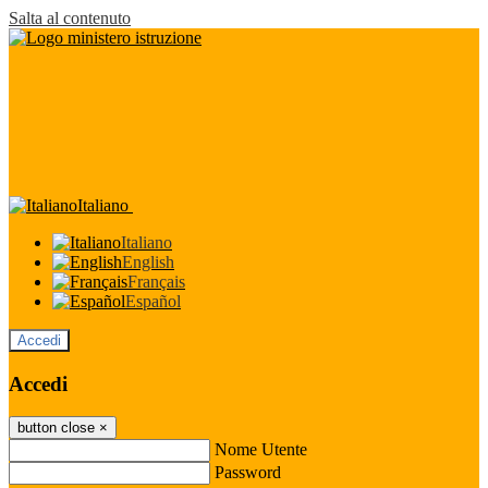
Salta al contenuto
Italiano
Italiano
English
Français
Español
Accedi
Accedi
button close
×
Nome Utente
Password