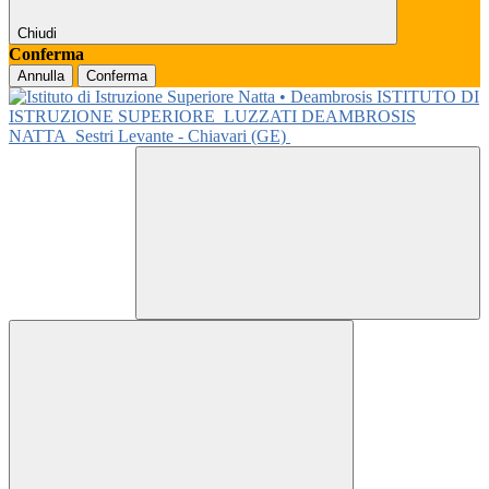
Chiudi
Conferma
Annulla
Conferma
ISTITUTO DI
ISTRUZIONE SUPERIORE
LUZZATI DEAMBROSIS
NATTA
Sestri Levante - Chiavari (GE)