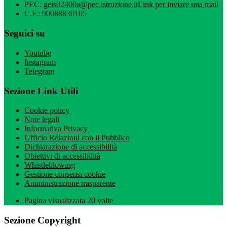
PEC:
geis02400a@pec.istruzione.it
Link per inviare una mail
C.F.: 90088830105
Seguici su
Youtube
Instagram
Telegram
Sezione Link Utili
Cookie policy
Note legali
Informativa Privacy
Ufficio Relazioni con il Pubblico
Dichiarazione di accessibilità
Obiettivi di accessibilità
Whistleblowing
Gestione consensi cookie
Amministrazione trasparente
Pagina visualizzata
20
volte
Sezione Copyright