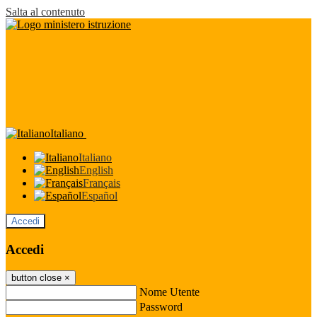
Salta al contenuto
Italiano
Italiano
English
Français
Español
Accedi
Accedi
button close
×
Nome Utente
Password