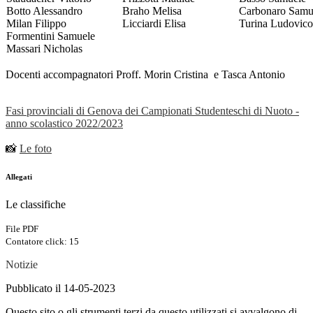
Botto Alessandro
Braho Melisa
Carbonaro Samu
Milan Filippo
Licciardi Elisa
Turina Ludovico
Formentini Samuele
Massari Nicholas
Docenti accompagnatori Proff. Morin Cristina e Tasca Antonio
Fasi provinciali di Genova dei Campionati Studenteschi di Nuoto -
anno scolastico 2022/2023
📸
Le foto
Allegati
Le classifiche
File PDF
Contatore click: 15
Notizie
Pubblicato il 14-05-2023
Questo sito o gli strumenti terzi da questo utilizzati si avvalgono di