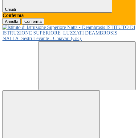
Chiudi
Conferma
Annulla
Conferma
ISTITUTO DI
ISTRUZIONE SUPERIORE
LUZZATI DEAMBROSIS
NATTA
Sestri Levante - Chiavari (GE)