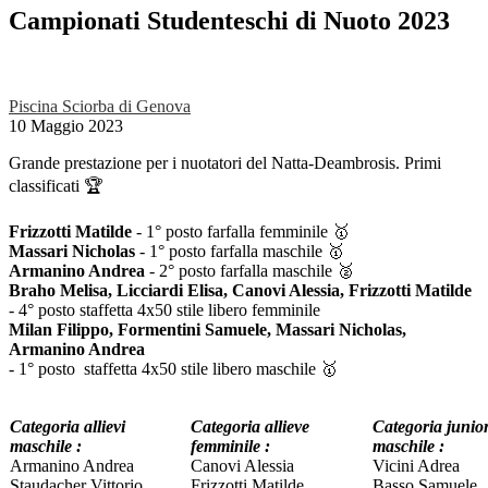
Campionati Studenteschi di Nuoto 2023
Piscina Sciorba di Genova
10 Maggio 2023
Grande prestazione per i nuotatori del Natta-Deambrosis. Primi
classificati 🏆
Frizzotti Matilde
- 1° posto farfalla femminile 🥇
Massari Nicholas
-
1° posto farfalla maschile 🥇
Armanino Andrea
- 2° posto farfalla maschile 🥈
Braho Melisa, Licciardi Elisa, Canovi Alessia, Frizzotti Matilde
- 4° posto staffetta 4x50 stile libero femminile
Milan Filippo, Formentini Samuele, Massari Nicholas,
Armanino Andrea
- 1° posto staffetta 4x50 stile libero maschile 🥇
Categoria allievi
Categoria allieve
Categoria junio
maschile :
femminile :
maschile :
Armanino Andrea
Canovi Alessia
Vicini Adrea
Staudacher Vittorio
Frizzotti Matilde
Basso Samuele