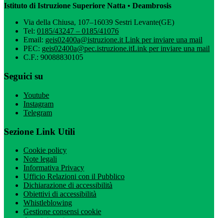
Istituto di Istruzione Superiore Natta • Deambrosis
Via della Chiusa, 107–16039 Sestri Levante(GE)
Tel:
0185/43247 – 0185/41076
Email:
geis02400a@istruzione.it
Link per inviare una mail
PEC:
geis02400a@pec.istruzione.it
Link per inviare una mail
C.F.: 90088830105
Seguici su
Youtube
Instagram
Telegram
Sezione Link Utili
Cookie policy
Note legali
Informativa Privacy
Ufficio Relazioni con il Pubblico
Dichiarazione di accessibilità
Obiettivi di accessibilità
Whistleblowing
Gestione consensi cookie