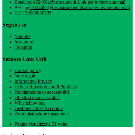
Email:
geis02400a@istruzione.it
Link per inviare una mail
PEC:
geis02400a@pec.istruzione.it
Link per inviare una mail
C.F.: 90088830105
Seguici su
Youtube
Instagram
Telegram
Sezione Link Utili
Cookie policy
Note legali
Informativa Privacy
Ufficio Relazioni con il Pubblico
Dichiarazione di accessibilità
Obiettivi di accessibilità
Whistleblowing
Gestione consensi cookie
Amministrazione trasparente
Pagina visualizzata
31
volte