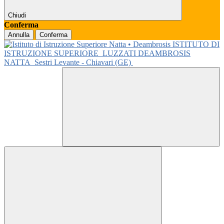
Chiudi
Conferma
Annulla
Conferma
ISTITUTO DI
ISTRUZIONE SUPERIORE
LUZZATI DEAMBROSIS
NATTA
Sestri Levante - Chiavari (GE)