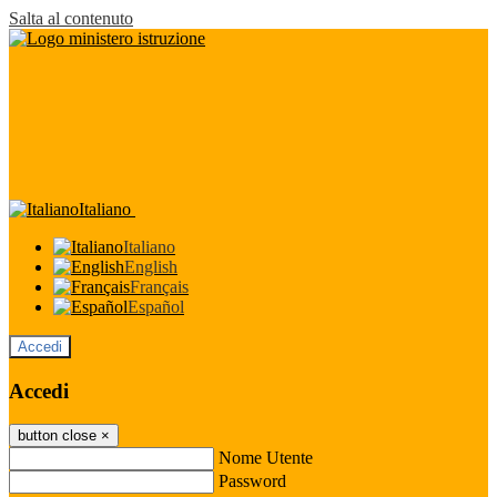
Salta al contenuto
Italiano
Italiano
English
Français
Español
Accedi
Accedi
button close
×
Nome Utente
Password