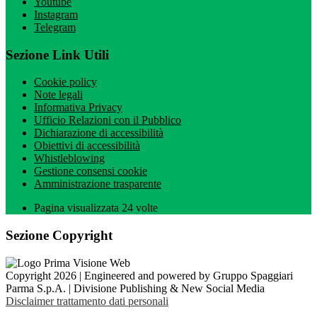
Youtube
Instagram
Telegram
Sezione Link Utili
Cookie policy
Note legali
Informativa Privacy
Ufficio Relazioni con il Pubblico
Dichiarazione di accessibilità
Obiettivi di accessibilità
Whistleblowing
Gestione consensi cookie
Amministrazione trasparente
Pagina visualizzata
24
volte
Sezione Copyright
Copyright 2026 | Engineered and powered by Gruppo Spaggiari
Parma S.p.A. | Divisione Publishing & New Social Media
Disclaimer trattamento dati personali