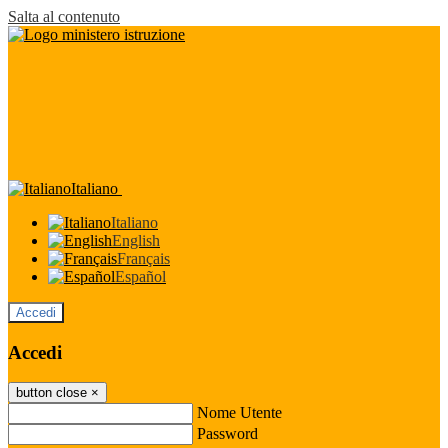
Salta al contenuto
Italiano
Italiano
English
Français
Español
Accedi
Accedi
button close
×
Nome Utente
Password