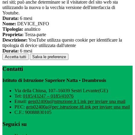
nei siti; può anche determinare se il visitatore del sito web sta
utilizzando la nuova o la vecchia versione dell'interfaccia di
Youtube.
Durata:
6 mesi
Nome:
DEVICE_INFO
Tipologia:
analitico
Proprieta:
Terza-parte
Descrizione:
YouTube utilizza questo cookie per identificare la
tipologia di device utilizzata dall'utente
Durata:
6 mesi
Accetta tutti
Salva le preferenze
Contatti
Istituto di Istruzione Superiore Natta • Deambrosis
Via della Chiusa, 107–16039 Sestri Levante(GE)
Tel:
0185/43247 – 0185/41076
Email:
geis02400a@istruzione.it
Link per inviare una mail
PEC:
geis02400a@pec.istruzione.it
Link per inviare una mail
C.F.: 90088830105
Seguici su