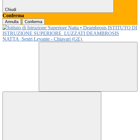
Chiudi
Conferma
Annulla
Conferma
ISTITUTO DI
ISTRUZIONE SUPERIORE
LUZZATI DEAMBROSIS
NATTA
Sestri Levante - Chiavari (GE)