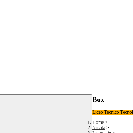
Box
Liceo
Tecnico Tecno
Home
>
Novità
>
Le notizie
>