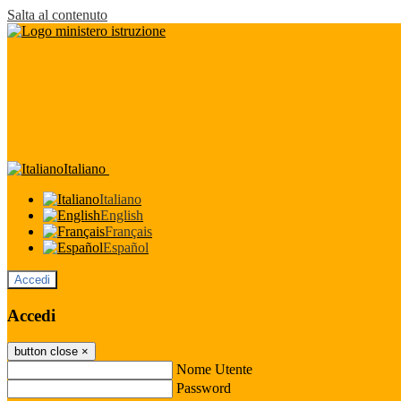
Salta al contenuto
Italiano
Italiano
English
Français
Español
Accedi
Accedi
button close
×
Nome Utente
Password