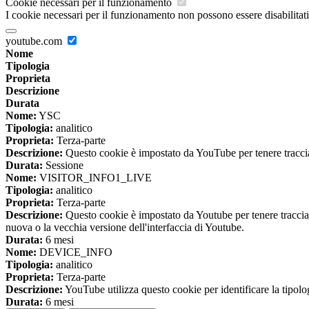
Cookie necessari per il funzionamento
I cookie necessari per il funzionamento non possono essere disabilitati.
youtube.com
Nome
Tipologia
Proprieta
Descrizione
Durata
Nome:
YSC
Tipologia:
analitico
Proprieta:
Terza-parte
Descrizione:
Questo cookie è impostato da YouTube per tenere traccia 
Durata:
Sessione
Nome:
VISITOR_INFO1_LIVE
Tipologia:
analitico
Proprieta:
Terza-parte
Descrizione:
Questo cookie è impostato da Youtube per tenere traccia de
nuova o la vecchia versione dell'interfaccia di Youtube.
Durata:
6 mesi
Nome:
DEVICE_INFO
Tipologia:
analitico
Proprieta:
Terza-parte
Descrizione:
YouTube utilizza questo cookie per identificare la tipologi
Durata:
6 mesi