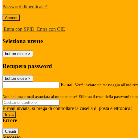
Password dimenticata?
-
Entra con SPID
Entra con CIE
Seleziona utente
button close
×
Recupero password
button close
×
E-mail
Verrà inviato un messaggio all'indirizz
Non hai una e-mail associata al nome utente? Effettua il reset della password tram
E-mail inviata, si prega di controllare la casella di posta elettronica!
Errore
Chiudi
Successo