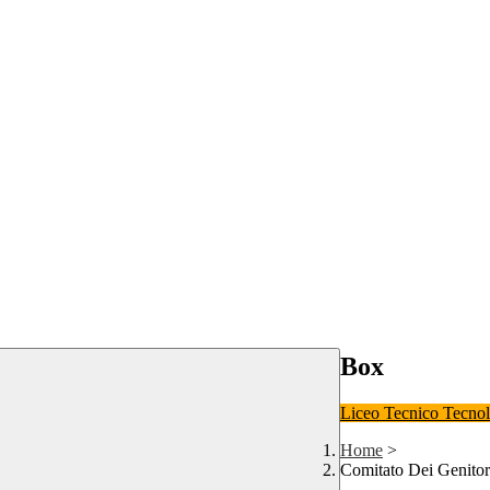
Box
Liceo
Tecnico Tecno
Home
>
Comitato Dei Genitor