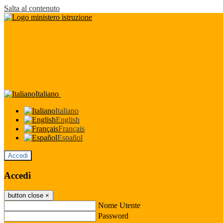
Salta al contenuto
Italiano
Italiano
English
Français
Español
Accedi
Accedi
button close
×
Nome Utente
Password