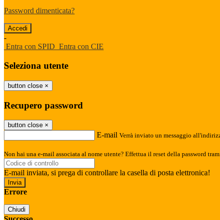
Password dimenticata?
-
Entra con SPID
Entra con CIE
Seleziona utente
button close
×
Recupero password
button close
×
E-mail
Verrà inviato un messaggio all'indirizz
Non hai una e-mail associata al nome utente? Effettua il reset della password tram
E-mail inviata, si prega di controllare la casella di posta elettronica!
Errore
Chiudi
Successo