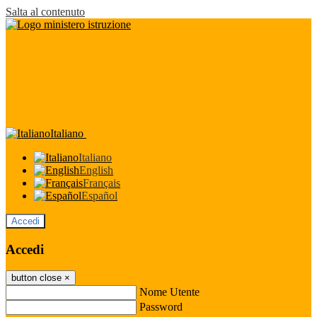
Salta al contenuto
Italiano
Italiano
English
Français
Español
Accedi
Accedi
button close
×
Nome Utente
Password