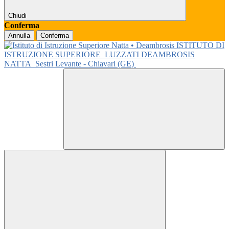
Chiudi
Conferma
Annulla
Conferma
ISTITUTO DI
ISTRUZIONE SUPERIORE
LUZZATI DEAMBROSIS
NATTA
Sestri Levante - Chiavari (GE)