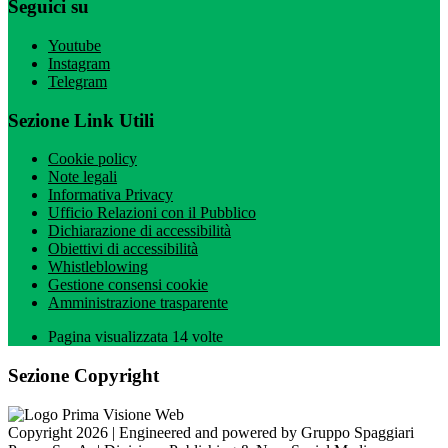
Seguici su
Youtube
Instagram
Telegram
Sezione Link Utili
Cookie policy
Note legali
Informativa Privacy
Ufficio Relazioni con il Pubblico
Dichiarazione di accessibilità
Obiettivi di accessibilità
Whistleblowing
Gestione consensi cookie
Amministrazione trasparente
Pagina visualizzata
14
volte
Sezione Copyright
Copyright 2026 | Engineered and powered by Gruppo Spaggiari