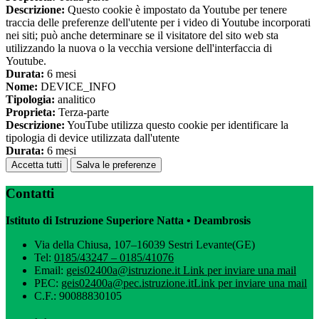
Descrizione:
Questo cookie è impostato da Youtube per tenere
traccia delle preferenze dell'utente per i video di Youtube incorporati
nei siti; può anche determinare se il visitatore del sito web sta
utilizzando la nuova o la vecchia versione dell'interfaccia di
Youtube.
Durata:
6 mesi
Nome:
DEVICE_INFO
Tipologia:
analitico
Proprieta:
Terza-parte
Descrizione:
YouTube utilizza questo cookie per identificare la
tipologia di device utilizzata dall'utente
Durata:
6 mesi
Accetta tutti
Salva le preferenze
Contatti
Istituto di Istruzione Superiore Natta • Deambrosis
Via della Chiusa, 107–16039 Sestri Levante(GE)
Tel:
0185/43247 – 0185/41076
Email:
geis02400a@istruzione.it
Link per inviare una mail
PEC:
geis02400a@pec.istruzione.it
Link per inviare una mail
C.F.: 90088830105