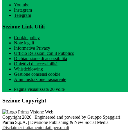
Youtube
Instagram
Telegram
Sezione Link Utili
Cookie policy
Note legali
Informativa Privacy
Ufficio Relazioni con il Pubblico
Dichiarazione di accessibilità
Obiettivi di accessibilità
Whistleblowing
Gestione consensi cookie
Amministrazione trasparente
Pagina visualizzata
20
volte
Sezione Copyright
Copyright 2026 | Engineered and powered by Gruppo Spaggiari
Parma S.p.A. | Divisione Publishing & New Social Media
Disclaimer trattamento dati personali