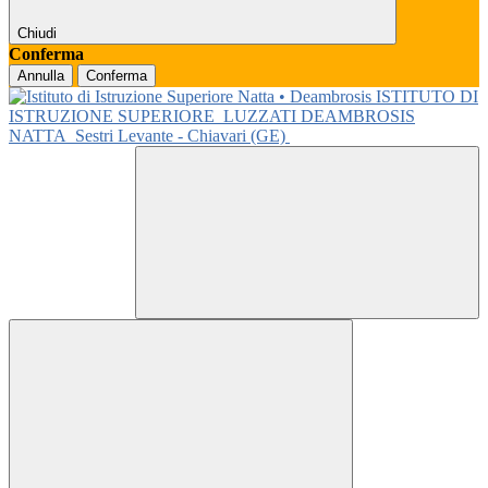
Chiudi
Conferma
Annulla
Conferma
ISTITUTO DI
ISTRUZIONE SUPERIORE
LUZZATI DEAMBROSIS
NATTA
Sestri Levante - Chiavari (GE)