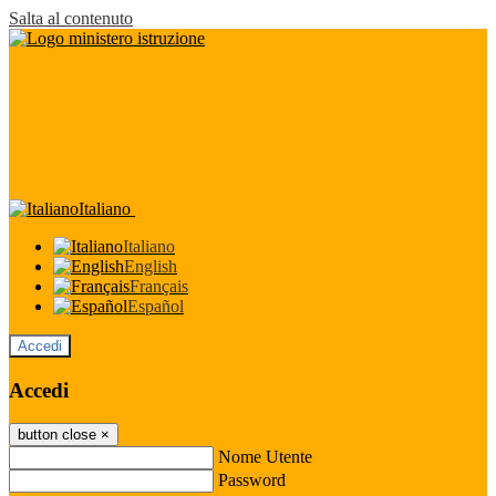
Salta al contenuto
Italiano
Italiano
English
Français
Español
Accedi
Accedi
button close
×
Nome Utente
Password