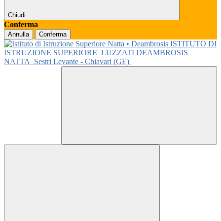
Chiudi
Conferma
Annulla
Conferma
ISTITUTO DI
ISTRUZIONE SUPERIORE
LUZZATI DEAMBROSIS
NATTA
Sestri Levante - Chiavari (GE)