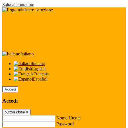
Salta al contenuto
Italiano
Italiano
English
Français
Español
Accedi
Accedi
button close
×
Nome Utente
Password