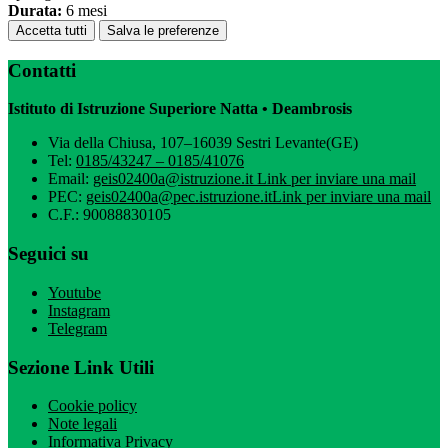
Durata:
6 mesi
Accetta tutti
Salva le preferenze
Contatti
Istituto di Istruzione Superiore Natta • Deambrosis
Via della Chiusa, 107–16039 Sestri Levante(GE)
Tel:
0185/43247 – 0185/41076
Email:
geis02400a@istruzione.it
Link per inviare una mail
PEC:
geis02400a@pec.istruzione.it
Link per inviare una mail
C.F.: 90088830105
Seguici su
Youtube
Instagram
Telegram
Sezione Link Utili
Cookie policy
Note legali
Informativa Privacy