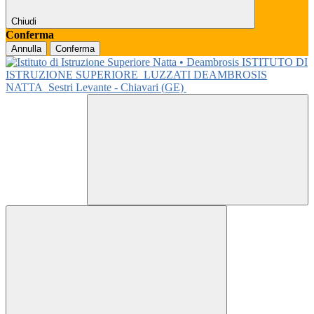
Chiudi
Conferma
Annulla
Conferma
ISTITUTO DI
ISTRUZIONE SUPERIORE
LUZZATI DEAMBROSIS
NATTA
Sestri Levante - Chiavari (GE)