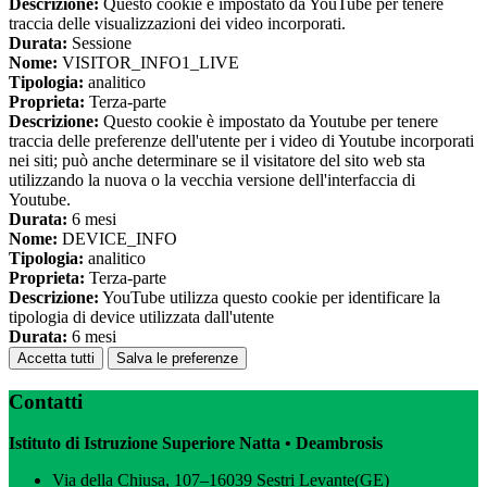
Descrizione:
Questo cookie è impostato da YouTube per tenere
traccia delle visualizzazioni dei video incorporati.
Durata:
Sessione
Nome:
VISITOR_INFO1_LIVE
Tipologia:
analitico
Proprieta:
Terza-parte
Descrizione:
Questo cookie è impostato da Youtube per tenere
traccia delle preferenze dell'utente per i video di Youtube incorporati
nei siti; può anche determinare se il visitatore del sito web sta
utilizzando la nuova o la vecchia versione dell'interfaccia di
Youtube.
Durata:
6 mesi
Nome:
DEVICE_INFO
Tipologia:
analitico
Proprieta:
Terza-parte
Descrizione:
YouTube utilizza questo cookie per identificare la
tipologia di device utilizzata dall'utente
Durata:
6 mesi
Accetta tutti
Salva le preferenze
Contatti
Istituto di Istruzione Superiore Natta • Deambrosis
Via della Chiusa, 107–16039 Sestri Levante(GE)