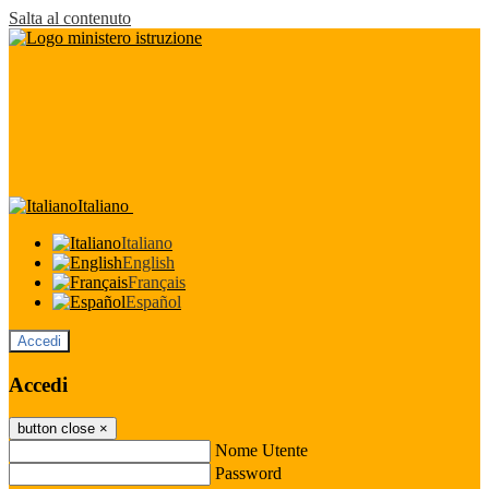
Salta al contenuto
Italiano
Italiano
English
Français
Español
Accedi
Accedi
button close
×
Nome Utente
Password