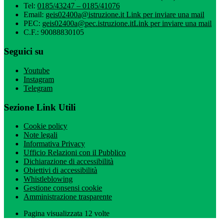
Tel:
0185/43247 – 0185/41076
Email:
geis02400a@istruzione.it
Link per inviare una mail
PEC:
geis02400a@pec.istruzione.it
Link per inviare una mail
C.F.: 90088830105
Seguici su
Youtube
Instagram
Telegram
Sezione Link Utili
Cookie policy
Note legali
Informativa Privacy
Ufficio Relazioni con il Pubblico
Dichiarazione di accessibilità
Obiettivi di accessibilità
Whistleblowing
Gestione consensi cookie
Amministrazione trasparente
Pagina visualizzata
12
volte