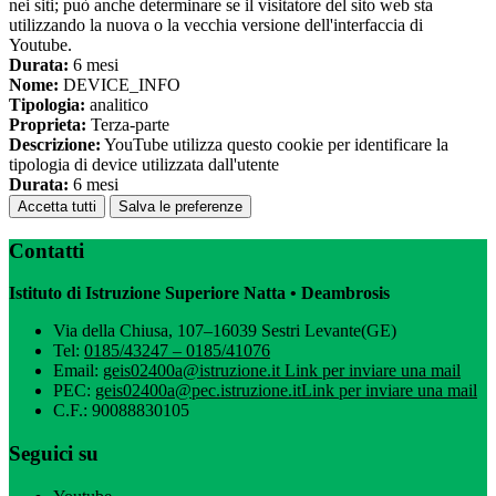
nei siti; può anche determinare se il visitatore del sito web sta
utilizzando la nuova o la vecchia versione dell'interfaccia di
Youtube.
Durata:
6 mesi
Nome:
DEVICE_INFO
Tipologia:
analitico
Proprieta:
Terza-parte
Descrizione:
YouTube utilizza questo cookie per identificare la
tipologia di device utilizzata dall'utente
Durata:
6 mesi
Accetta tutti
Salva le preferenze
Contatti
Istituto di Istruzione Superiore Natta • Deambrosis
Via della Chiusa, 107–16039 Sestri Levante(GE)
Tel:
0185/43247 – 0185/41076
Email:
geis02400a@istruzione.it
Link per inviare una mail
PEC:
geis02400a@pec.istruzione.it
Link per inviare una mail
C.F.: 90088830105
Seguici su