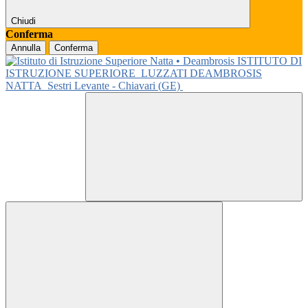
Chiudi
Conferma
Annulla
Conferma
ISTITUTO DI
ISTRUZIONE SUPERIORE
LUZZATI DEAMBROSIS
NATTA
Sestri Levante - Chiavari (GE)