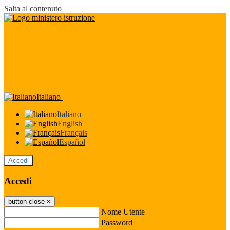
Salta al contenuto
Italiano
Italiano
English
Français
Español
Accedi
Accedi
button close
×
Nome Utente
Password