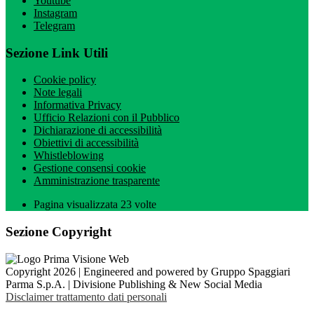
Youtube
Instagram
Telegram
Sezione Link Utili
Cookie policy
Note legali
Informativa Privacy
Ufficio Relazioni con il Pubblico
Dichiarazione di accessibilità
Obiettivi di accessibilità
Whistleblowing
Gestione consensi cookie
Amministrazione trasparente
Pagina visualizzata
23
volte
Sezione Copyright
Copyright 2026 | Engineered and powered by Gruppo Spaggiari
Parma S.p.A. | Divisione Publishing & New Social Media
Disclaimer trattamento dati personali