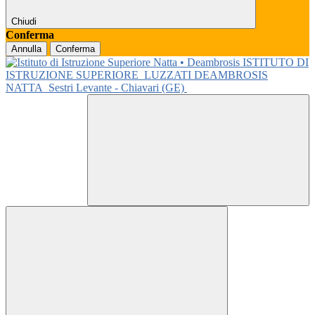
Chiudi
Conferma
Annulla
Conferma
ISTITUTO DI
ISTRUZIONE SUPERIORE
LUZZATI DEAMBROSIS
NATTA
Sestri Levante - Chiavari (GE)