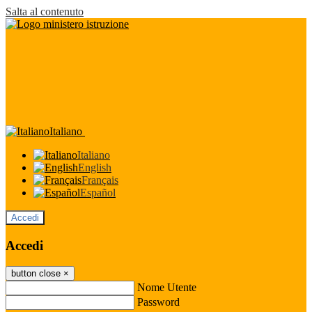
Salta al contenuto
Italiano
Italiano
English
Français
Español
Accedi
Accedi
button close
×
Nome Utente
Password