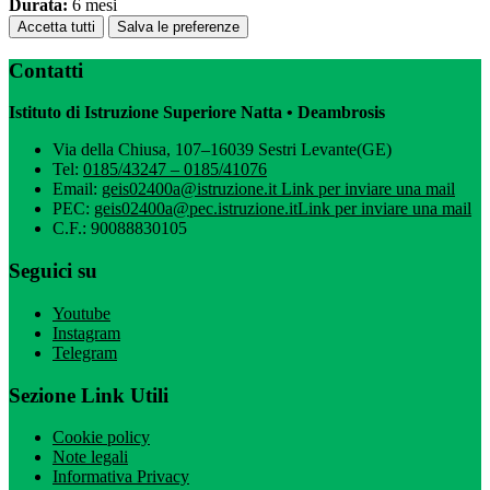
Durata:
6 mesi
Accetta tutti
Salva le preferenze
Contatti
Istituto di Istruzione Superiore Natta • Deambrosis
Via della Chiusa, 107–16039 Sestri Levante(GE)
Tel:
0185/43247 – 0185/41076
Email:
geis02400a@istruzione.it
Link per inviare una mail
PEC:
geis02400a@pec.istruzione.it
Link per inviare una mail
C.F.: 90088830105
Seguici su
Youtube
Instagram
Telegram
Sezione Link Utili
Cookie policy
Note legali
Informativa Privacy