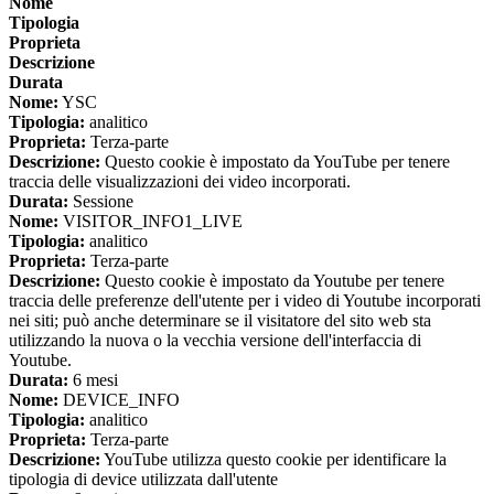
Nome
Tipologia
Proprieta
Descrizione
Durata
Nome:
YSC
Tipologia:
analitico
Proprieta:
Terza-parte
Descrizione:
Questo cookie è impostato da YouTube per tenere
traccia delle visualizzazioni dei video incorporati.
Durata:
Sessione
Nome:
VISITOR_INFO1_LIVE
Tipologia:
analitico
Proprieta:
Terza-parte
Descrizione:
Questo cookie è impostato da Youtube per tenere
traccia delle preferenze dell'utente per i video di Youtube incorporati
nei siti; può anche determinare se il visitatore del sito web sta
utilizzando la nuova o la vecchia versione dell'interfaccia di
Youtube.
Durata:
6 mesi
Nome:
DEVICE_INFO
Tipologia:
analitico
Proprieta:
Terza-parte
Descrizione:
YouTube utilizza questo cookie per identificare la
tipologia di device utilizzata dall'utente