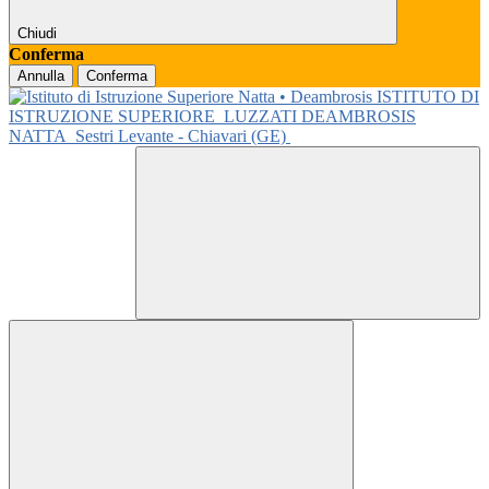
Chiudi
Conferma
Annulla
Conferma
ISTITUTO DI
ISTRUZIONE SUPERIORE
LUZZATI DEAMBROSIS
NATTA
Sestri Levante - Chiavari (GE)