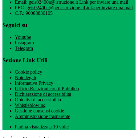
Email:
geis02400a@istruzione.it
Link per inviare una mail
PEC:
geis02400a@pec.istruzione.it
Link per inviare una mail
C.F.: 90088830105
Seguici su
Youtube
Instagram
Telegram
Sezione Link Utili
Cookie policy
Note legali
Informativa Privacy
Ufficio Relazioni con il Pubblico
Dichiarazione di accessibilità
Obiettivi di accessibilità
Whistleblowing
Gestione consensi cookie
Amministrazione trasparente
Pagina visualizzata
19
volte