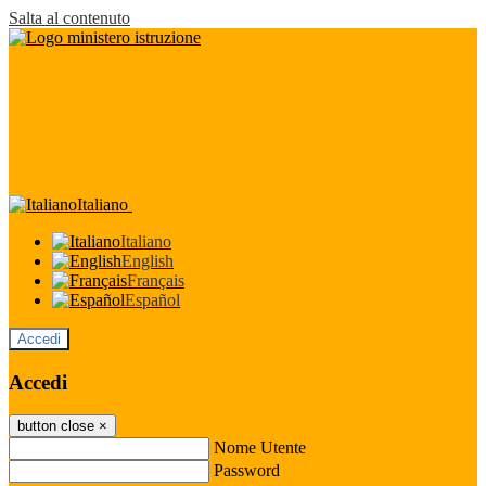
Salta al contenuto
Italiano
Italiano
English
Français
Español
Accedi
Accedi
button close
×
Nome Utente
Password