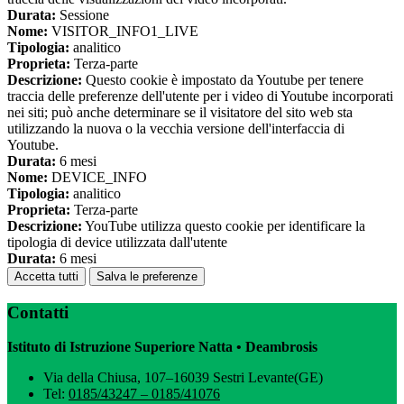
Durata:
Sessione
Nome:
VISITOR_INFO1_LIVE
Tipologia:
analitico
Proprieta:
Terza-parte
Descrizione:
Questo cookie è impostato da Youtube per tenere
traccia delle preferenze dell'utente per i video di Youtube incorporati
nei siti; può anche determinare se il visitatore del sito web sta
utilizzando la nuova o la vecchia versione dell'interfaccia di
Youtube.
Durata:
6 mesi
Nome:
DEVICE_INFO
Tipologia:
analitico
Proprieta:
Terza-parte
Descrizione:
YouTube utilizza questo cookie per identificare la
tipologia di device utilizzata dall'utente
Durata:
6 mesi
Accetta tutti
Salva le preferenze
Contatti
Istituto di Istruzione Superiore Natta • Deambrosis
Via della Chiusa, 107–16039 Sestri Levante(GE)
Tel:
0185/43247 – 0185/41076