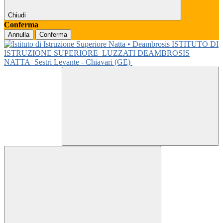
Chiudi
Conferma
Annulla
Conferma
ISTITUTO DI
ISTRUZIONE SUPERIORE
LUZZATI DEAMBROSIS
NATTA
Sestri Levante - Chiavari (GE)