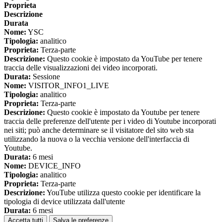
Proprieta
Descrizione
Durata
Nome:
YSC
Tipologia:
analitico
Proprieta:
Terza-parte
Descrizione:
Questo cookie è impostato da YouTube per tenere
traccia delle visualizzazioni dei video incorporati.
Durata:
Sessione
Nome:
VISITOR_INFO1_LIVE
Tipologia:
analitico
Proprieta:
Terza-parte
Descrizione:
Questo cookie è impostato da Youtube per tenere
traccia delle preferenze dell'utente per i video di Youtube incorporati
nei siti; può anche determinare se il visitatore del sito web sta
utilizzando la nuova o la vecchia versione dell'interfaccia di
Youtube.
Durata:
6 mesi
Nome:
DEVICE_INFO
Tipologia:
analitico
Proprieta:
Terza-parte
Descrizione:
YouTube utilizza questo cookie per identificare la
tipologia di device utilizzata dall'utente
Durata:
6 mesi
Accetta tutti
Salva le preferenze