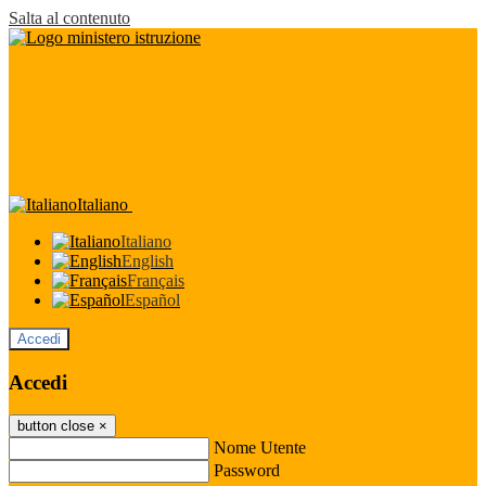
Salta al contenuto
Italiano
Italiano
English
Français
Español
Accedi
Accedi
button close
×
Nome Utente
Password