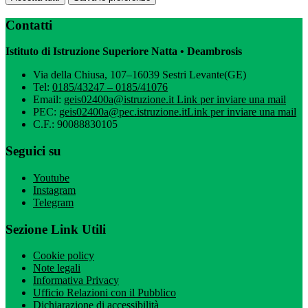
Contatti
Istituto di Istruzione Superiore Natta • Deambrosis
Via della Chiusa, 107–16039 Sestri Levante(GE)
Tel:
0185/43247 – 0185/41076
Email:
geis02400a@istruzione.it
Link per inviare una mail
PEC:
geis02400a@pec.istruzione.it
Link per inviare una mail
C.F.: 90088830105
Seguici su
Youtube
Instagram
Telegram
Sezione Link Utili
Cookie policy
Note legali
Informativa Privacy
Ufficio Relazioni con il Pubblico
Dichiarazione di accessibilità