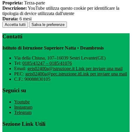
Proprieta:
Terza-parte
Descrizione:
YouTube utilizza questo cookie per identificare la
tipologia di device utilizzata dall'utente
Durata:
6 mesi
Accetta tutti
Salva le preferenze
Contatti
Istituto di Istruzione Superiore Natta • Deambrosis
Via della Chiusa, 107–16039 Sestri Levante(GE)
Tel:
0185/43247 – 0185/41076
Email:
geis02400a@istruzione.it
Link per inviare una mail
PEC:
geis02400a@pec.istruzione.it
Link per inviare una mail
C.F.: 90088830105
Seguici su
Youtube
Instagram
Telegram
Sezione Link Utili