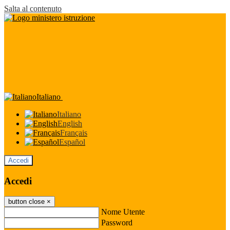
Salta al contenuto
Italiano
Italiano
English
Français
Español
Accedi
Accedi
button close
×
Nome Utente
Password