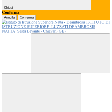
Chiudi
Conferma
Annulla
Conferma
ISTITUTO DI
ISTRUZIONE SUPERIORE
LUZZATI DEAMBROSIS
NATTA
Sestri Levante - Chiavari (GE)