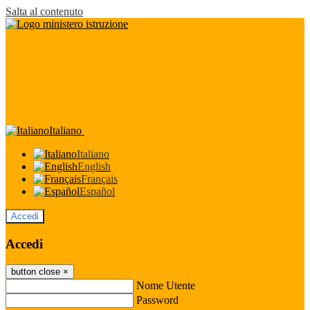
Salta al contenuto
Italiano
Italiano
English
Français
Español
Accedi
Accedi
button close
×
Nome Utente
Password