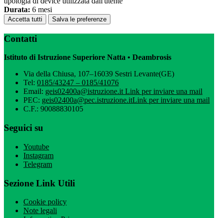
tipologia di device utilizzata dall'utente
Durata:
6 mesi
Accetta tutti
Salva le preferenze
Contatti
Istituto di Istruzione Superiore Natta • Deambrosis
Via della Chiusa, 107–16039 Sestri Levante(GE)
Tel:
0185/43247 – 0185/41076
Email:
geis02400a@istruzione.it
Link per inviare una mail
PEC:
geis02400a@pec.istruzione.it
Link per inviare una mail
C.F.: 90088830105
Seguici su
Youtube
Instagram
Telegram
Sezione Link Utili
Cookie policy
Note legali