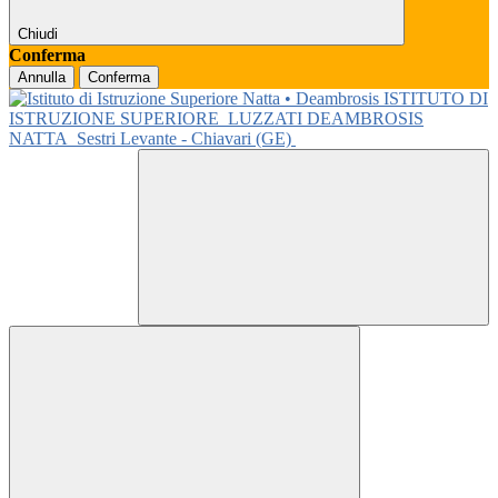
Chiudi
Conferma
Annulla
Conferma
ISTITUTO DI
ISTRUZIONE SUPERIORE
LUZZATI DEAMBROSIS
NATTA
Sestri Levante - Chiavari (GE)