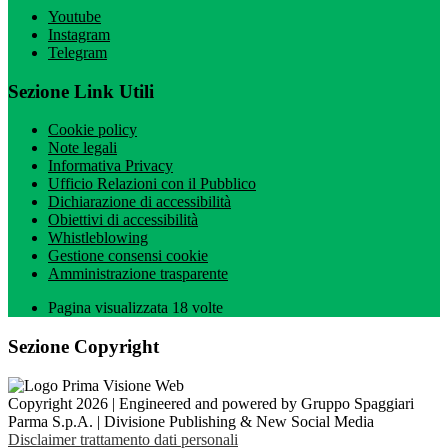
Youtube
Instagram
Telegram
Sezione Link Utili
Cookie policy
Note legali
Informativa Privacy
Ufficio Relazioni con il Pubblico
Dichiarazione di accessibilità
Obiettivi di accessibilità
Whistleblowing
Gestione consensi cookie
Amministrazione trasparente
Pagina visualizzata
18
volte
Sezione Copyright
Copyright 2026 | Engineered and powered by Gruppo Spaggiari
Parma S.p.A. | Divisione Publishing & New Social Media
Disclaimer trattamento dati personali