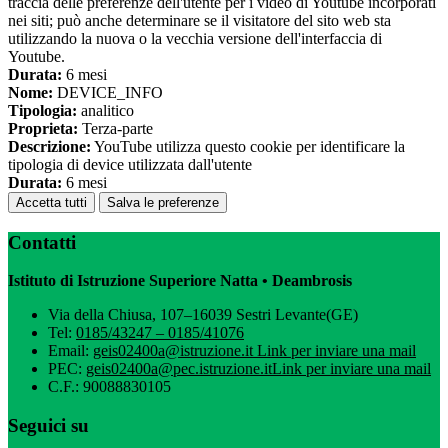
traccia delle preferenze dell'utente per i video di Youtube incorporati
nei siti; può anche determinare se il visitatore del sito web sta
utilizzando la nuova o la vecchia versione dell'interfaccia di
Youtube.
Durata:
6 mesi
Nome:
DEVICE_INFO
Tipologia:
analitico
Proprieta:
Terza-parte
Descrizione:
YouTube utilizza questo cookie per identificare la
tipologia di device utilizzata dall'utente
Durata:
6 mesi
Accetta tutti
Salva le preferenze
Contatti
Istituto di Istruzione Superiore Natta • Deambrosis
Via della Chiusa, 107–16039 Sestri Levante(GE)
Tel:
0185/43247 – 0185/41076
Email:
geis02400a@istruzione.it
Link per inviare una mail
PEC:
geis02400a@pec.istruzione.it
Link per inviare una mail
C.F.: 90088830105
Seguici su