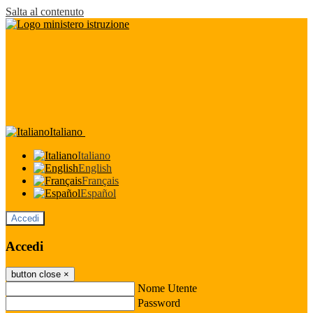
Salta al contenuto
Italiano
Italiano
English
Français
Español
Accedi
Accedi
button close
×
Nome Utente
Password