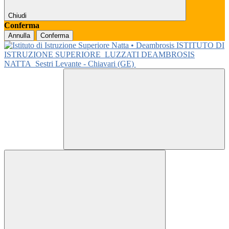
Chiudi
Conferma
Annulla
Conferma
ISTITUTO DI
ISTRUZIONE SUPERIORE
LUZZATI DEAMBROSIS
NATTA
Sestri Levante - Chiavari (GE)