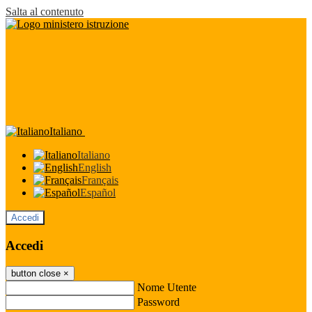
Salta al contenuto
Italiano
Italiano
English
Français
Español
Accedi
Accedi
button close
×
Nome Utente
Password