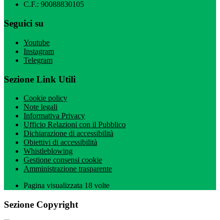
C.F.: 90088830105
Seguici su
Youtube
Instagram
Telegram
Sezione Link Utili
Cookie policy
Note legali
Informativa Privacy
Ufficio Relazioni con il Pubblico
Dichiarazione di accessibilità
Obiettivi di accessibilità
Whistleblowing
Gestione consensi cookie
Amministrazione trasparente
Pagina visualizzata
18
volte
Sezione Copyright