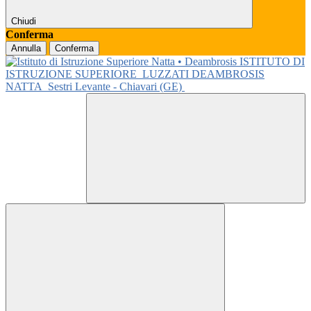
Chiudi
Conferma
Annulla
Conferma
ISTITUTO DI
ISTRUZIONE SUPERIORE
LUZZATI DEAMBROSIS
NATTA
Sestri Levante - Chiavari (GE)