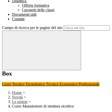
Didattica
Offerta formativa
I progetti delle classi
Documenti utili
Contatti
Campo di ricerca per le pagine del sito
Box
Liceo
Tecnico Tecnologico
Tecnico Economico
Professionale
Home
>
Novità
>
Le notizie
>
Corso Manutentore di struttura ricettiva