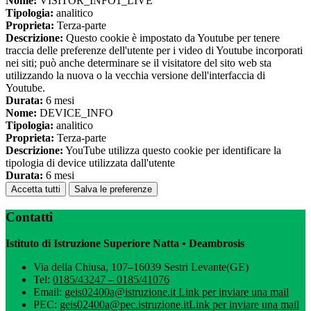
Nome:
VISITOR_INFO1_LIVE
Tipologia:
analitico
Proprieta:
Terza-parte
Descrizione:
Questo cookie è impostato da Youtube per tenere
traccia delle preferenze dell'utente per i video di Youtube incorporati
nei siti; può anche determinare se il visitatore del sito web sta
utilizzando la nuova o la vecchia versione dell'interfaccia di
Youtube.
Durata:
6 mesi
Nome:
DEVICE_INFO
Tipologia:
analitico
Proprieta:
Terza-parte
Descrizione:
YouTube utilizza questo cookie per identificare la
tipologia di device utilizzata dall'utente
Durata:
6 mesi
Accetta tutti
Salva le preferenze
Contatti
Istituto di Istruzione Superiore Natta • Deambrosis
Via della Chiusa, 107–16039 Sestri Levante(GE)
Tel:
0185/43247 – 0185/41076
Email:
geis02400a@istruzione.it
Link per inviare una mail
PEC:
geis02400a@pec.istruzione.it
Link per inviare una mail