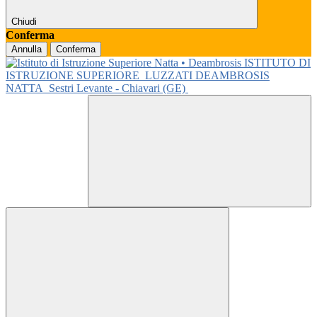
Chiudi
Conferma
Annulla
Conferma
ISTITUTO DI
ISTRUZIONE SUPERIORE
LUZZATI DEAMBROSIS
NATTA
Sestri Levante - Chiavari (GE)