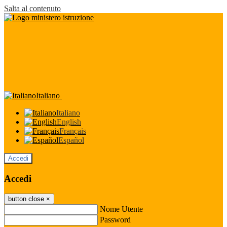
Salta al contenuto
Italiano
Italiano
English
Français
Español
Accedi
Accedi
button close
×
Nome Utente
Password