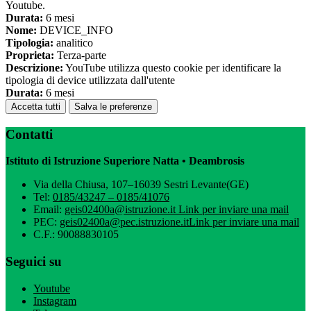
Youtube.
Durata:
6 mesi
Nome:
DEVICE_INFO
Tipologia:
analitico
Proprieta:
Terza-parte
Descrizione:
YouTube utilizza questo cookie per identificare la
tipologia di device utilizzata dall'utente
Durata:
6 mesi
Accetta tutti
Salva le preferenze
Contatti
Istituto di Istruzione Superiore Natta • Deambrosis
Via della Chiusa, 107–16039 Sestri Levante(GE)
Tel:
0185/43247 – 0185/41076
Email:
geis02400a@istruzione.it
Link per inviare una mail
PEC:
geis02400a@pec.istruzione.it
Link per inviare una mail
C.F.: 90088830105
Seguici su
Youtube
Instagram