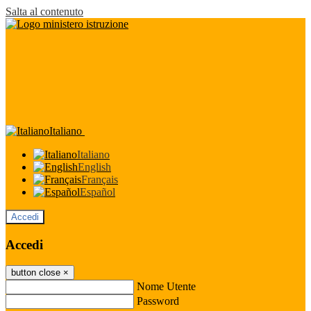
Salta al contenuto
Italiano
Italiano
English
Français
Español
Accedi
Accedi
button close
×
Nome Utente
Password