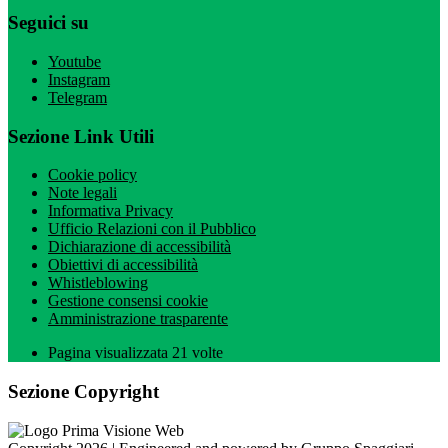
Seguici su
Youtube
Instagram
Telegram
Sezione Link Utili
Cookie policy
Note legali
Informativa Privacy
Ufficio Relazioni con il Pubblico
Dichiarazione di accessibilità
Obiettivi di accessibilità
Whistleblowing
Gestione consensi cookie
Amministrazione trasparente
Pagina visualizzata
21
volte
Sezione Copyright