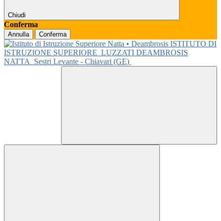
Chiudi
Conferma
Annulla
Conferma
ISTITUTO DI
ISTRUZIONE SUPERIORE
LUZZATI DEAMBROSIS
NATTA
Sestri Levante - Chiavari (GE)