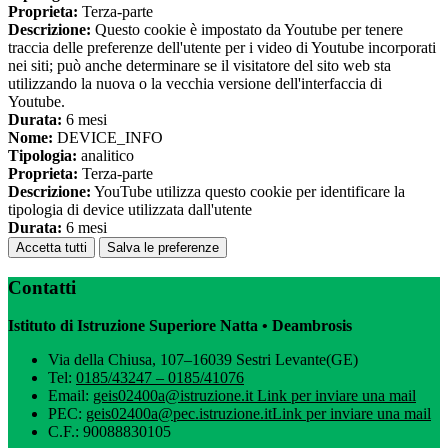
Proprieta:
Terza-parte
Descrizione:
Questo cookie è impostato da Youtube per tenere
traccia delle preferenze dell'utente per i video di Youtube incorporati
nei siti; può anche determinare se il visitatore del sito web sta
utilizzando la nuova o la vecchia versione dell'interfaccia di
Youtube.
Durata:
6 mesi
Nome:
DEVICE_INFO
Tipologia:
analitico
Proprieta:
Terza-parte
Descrizione:
YouTube utilizza questo cookie per identificare la
tipologia di device utilizzata dall'utente
Durata:
6 mesi
Accetta tutti
Salva le preferenze
Contatti
Istituto di Istruzione Superiore Natta • Deambrosis
Via della Chiusa, 107–16039 Sestri Levante(GE)
Tel:
0185/43247 – 0185/41076
Email:
geis02400a@istruzione.it
Link per inviare una mail
PEC:
geis02400a@pec.istruzione.it
Link per inviare una mail
C.F.: 90088830105