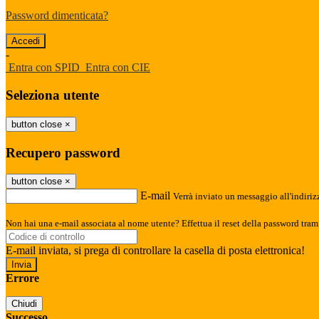
Password dimenticata?
-
Entra con SPID
Entra con CIE
Seleziona utente
button close
×
Recupero password
button close
×
E-mail
Verrà inviato un messaggio all'indirizz
Non hai una e-mail associata al nome utente? Effettua il reset della password tram
E-mail inviata, si prega di controllare la casella di posta elettronica!
Errore
Chiudi
Successo