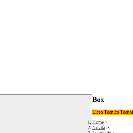
Box
Liceo
Tecnico Tecno
Home
>
Novità
>
Le notizie
>