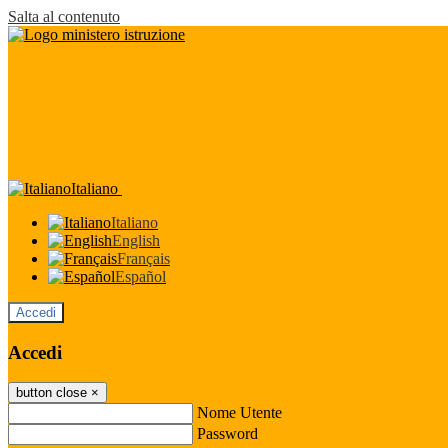
Salta al contenuto
Italiano
Italiano
English
Français
Español
Accedi
Accedi
button close
×
Nome Utente
Password