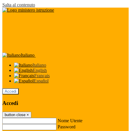
Salta al contenuto
Italiano
Italiano
English
Français
Español
Accedi
Accedi
button close
×
Nome Utente
Password