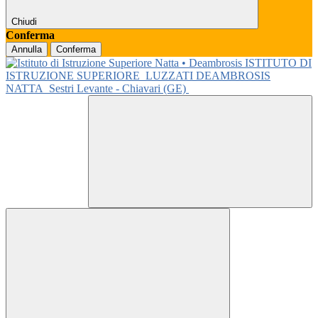
Chiudi
Conferma
Annulla
Conferma
ISTITUTO DI
ISTRUZIONE SUPERIORE
LUZZATI DEAMBROSIS
NATTA
Sestri Levante - Chiavari (GE)