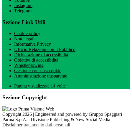
Youtube
Instagram
Telegram
Sezione Link Utili
Cookie policy
Note legali
Informativa Privacy
Ufficio Relazioni con il Pubblico
Dichiarazione di accessibilità
Obiettivi di accessibilità
Whistleblowing
Gestione consensi cookie
Amministrazione trasparente
Pagina visualizzata
14
volte
Sezione Copyright
Copyright 2026 | Engineered and powered by Gruppo Spaggiari
Parma S.p.A. | Divisione Publishing & New Social Media
Disclaimer trattamento dati personali