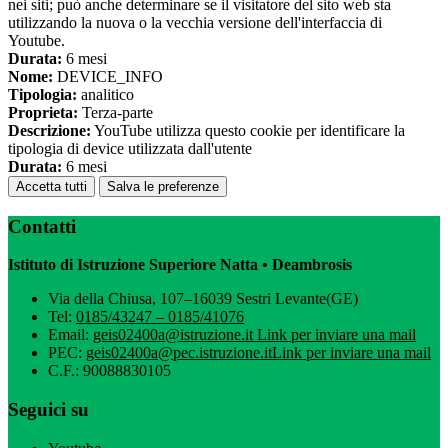
nei siti; può anche determinare se il visitatore del sito web sta
utilizzando la nuova o la vecchia versione dell'interfaccia di
Youtube.
Durata:
6 mesi
Nome:
DEVICE_INFO
Tipologia:
analitico
Proprieta:
Terza-parte
Descrizione:
YouTube utilizza questo cookie per identificare la
tipologia di device utilizzata dall'utente
Durata:
6 mesi
Accetta tutti
Salva le preferenze
Contatti
Istituto di Istruzione Superiore Natta • Deambrosis
Via della Chiusa, 107–16039 Sestri Levante(GE)
Tel:
0185/43247 – 0185/41076
Email:
geis02400a@istruzione.it
Link per inviare una mail
PEC:
geis02400a@pec.istruzione.it
Link per inviare una mail
C.F.: 90088830105
Seguici su