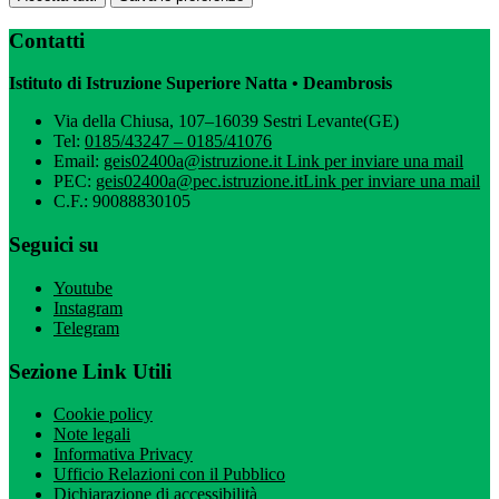
Contatti
Istituto di Istruzione Superiore Natta • Deambrosis
Via della Chiusa, 107–16039 Sestri Levante(GE)
Tel:
0185/43247 – 0185/41076
Email:
geis02400a@istruzione.it
Link per inviare una mail
PEC:
geis02400a@pec.istruzione.it
Link per inviare una mail
C.F.: 90088830105
Seguici su
Youtube
Instagram
Telegram
Sezione Link Utili
Cookie policy
Note legali
Informativa Privacy
Ufficio Relazioni con il Pubblico
Dichiarazione di accessibilità