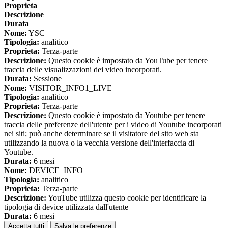
Proprieta
Descrizione
Durata
Nome:
YSC
Tipologia:
analitico
Proprieta:
Terza-parte
Descrizione:
Questo cookie è impostato da YouTube per tenere
traccia delle visualizzazioni dei video incorporati.
Durata:
Sessione
Nome:
VISITOR_INFO1_LIVE
Tipologia:
analitico
Proprieta:
Terza-parte
Descrizione:
Questo cookie è impostato da Youtube per tenere
traccia delle preferenze dell'utente per i video di Youtube incorporati
nei siti; può anche determinare se il visitatore del sito web sta
utilizzando la nuova o la vecchia versione dell'interfaccia di
Youtube.
Durata:
6 mesi
Nome:
DEVICE_INFO
Tipologia:
analitico
Proprieta:
Terza-parte
Descrizione:
YouTube utilizza questo cookie per identificare la
tipologia di device utilizzata dall'utente
Durata:
6 mesi
Accetta tutti
Salva le preferenze