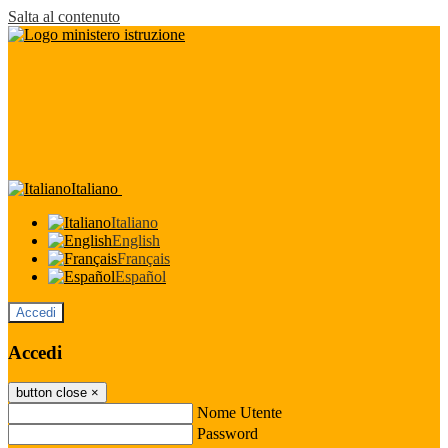
Salta al contenuto
Italiano
Italiano
English
Français
Español
Accedi
Accedi
button close
×
Nome Utente
Password