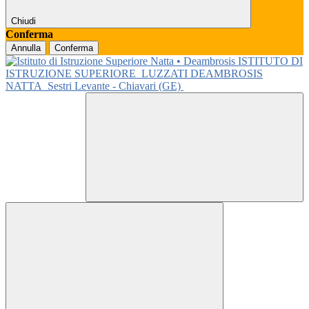
Chiudi
Conferma
Annulla
Conferma
ISTITUTO DI
ISTRUZIONE SUPERIORE
LUZZATI DEAMBROSIS
NATTA
Sestri Levante - Chiavari (GE)