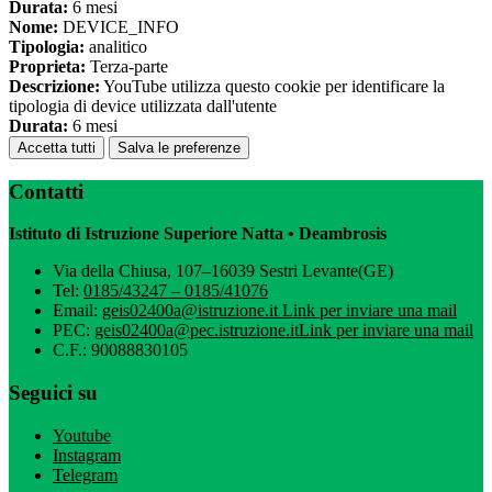
Durata:
6 mesi
Nome:
DEVICE_INFO
Tipologia:
analitico
Proprieta:
Terza-parte
Descrizione:
YouTube utilizza questo cookie per identificare la
tipologia di device utilizzata dall'utente
Durata:
6 mesi
Accetta tutti
Salva le preferenze
Contatti
Istituto di Istruzione Superiore Natta • Deambrosis
Via della Chiusa, 107–16039 Sestri Levante(GE)
Tel:
0185/43247 – 0185/41076
Email:
geis02400a@istruzione.it
Link per inviare una mail
PEC:
geis02400a@pec.istruzione.it
Link per inviare una mail
C.F.: 90088830105
Seguici su
Youtube
Instagram
Telegram