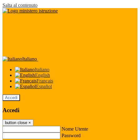
Salta al contenuto
Italiano
Italiano
English
Français
Español
Accedi
Accedi
button close
×
Nome Utente
Password