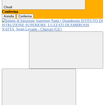
Chiudi
Conferma
Annulla
Conferma
ISTITUTO DI
ISTRUZIONE SUPERIORE
LUZZATI DEAMBROSIS
NATTA
Sestri Levante - Chiavari (GE)