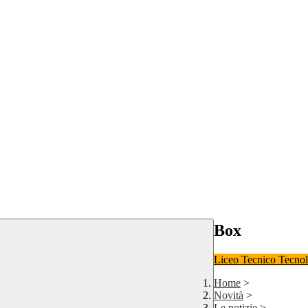
Box
Liceo
Tecnico Tecno
Home
>
Novità
>
Le notizie
>