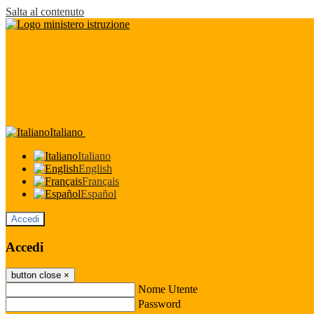
Salta al contenuto
Italiano
Italiano
English
Français
Español
Accedi
Accedi
button close
×
Nome Utente
Password