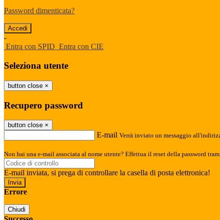
Password dimenticata?
-
Entra con SPID
Entra con CIE
Seleziona utente
button close
×
Recupero password
button close
×
E-mail
Verrà inviato un messaggio all'indirizz
Non hai una e-mail associata al nome utente? Effettua il reset della password tram
E-mail inviata, si prega di controllare la casella di posta elettronica!
Errore
Chiudi
Successo