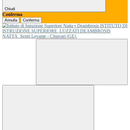
Chiudi
Conferma
Annulla
Conferma
ISTITUTO DI
ISTRUZIONE SUPERIORE
LUZZATI DEAMBROSIS
NATTA
Sestri Levante - Chiavari (GE)