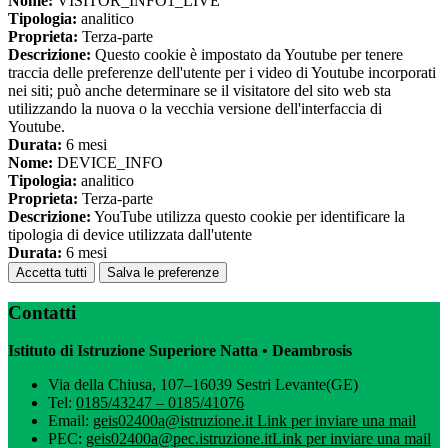
Nome:
VISITOR_INFO1_LIVE
Tipologia:
analitico
Proprieta:
Terza-parte
Descrizione:
Questo cookie è impostato da Youtube per tenere
traccia delle preferenze dell'utente per i video di Youtube incorporati
nei siti; può anche determinare se il visitatore del sito web sta
utilizzando la nuova o la vecchia versione dell'interfaccia di
Youtube.
Durata:
6 mesi
Nome:
DEVICE_INFO
Tipologia:
analitico
Proprieta:
Terza-parte
Descrizione:
YouTube utilizza questo cookie per identificare la
tipologia di device utilizzata dall'utente
Durata:
6 mesi
Accetta tutti
Salva le preferenze
Contatti
Istituto di Istruzione Superiore Natta • Deambrosis
Via della Chiusa, 107–16039 Sestri Levante(GE)
Tel:
0185/43247 – 0185/41076
Email:
geis02400a@istruzione.it
Link per inviare una mail
PEC:
geis02400a@pec.istruzione.it
Link per inviare una mail