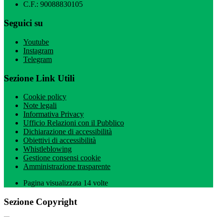
C.F.: 90088830105
Seguici su
Youtube
Instagram
Telegram
Sezione Link Utili
Cookie policy
Note legali
Informativa Privacy
Ufficio Relazioni con il Pubblico
Dichiarazione di accessibilità
Obiettivi di accessibilità
Whistleblowing
Gestione consensi cookie
Amministrazione trasparente
Pagina visualizzata
14
volte
Sezione Copyright