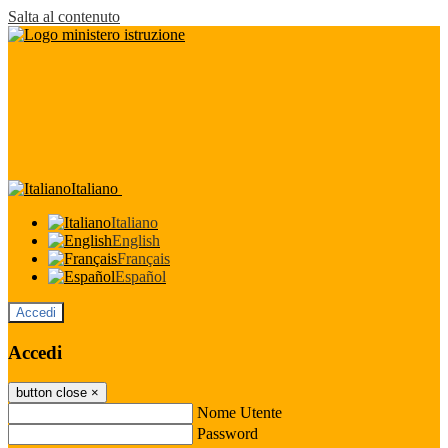
Salta al contenuto
Italiano
Italiano
English
Français
Español
Accedi
Accedi
button close
×
Nome Utente
Password