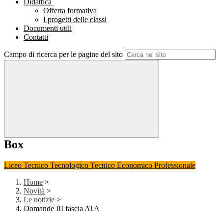
Didattica
Offerta formativa
I progetti delle classi
Documenti utili
Contatti
Campo di ricerca per le pagine del sito
Box
Liceo
Tecnico Tecnologico
Tecnico Economico
Professionale
Home
>
Novità
>
Le notizie
>
Domande III fascia ATA