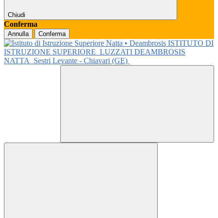
Chiudi
Conferma
Annulla
Conferma
ISTITUTO DI
ISTRUZIONE SUPERIORE
LUZZATI DEAMBROSIS
NATTA
Sestri Levante - Chiavari (GE)