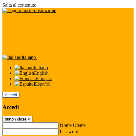
Salta al contenuto
Italiano
Italiano
English
Français
Español
Accedi
Accedi
button close
×
Nome Utente
Password