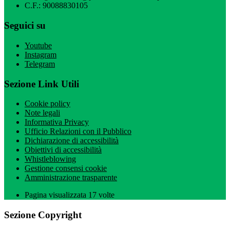
C.F.: 90088830105
Seguici su
Youtube
Instagram
Telegram
Sezione Link Utili
Cookie policy
Note legali
Informativa Privacy
Ufficio Relazioni con il Pubblico
Dichiarazione di accessibilità
Obiettivi di accessibilità
Whistleblowing
Gestione consensi cookie
Amministrazione trasparente
Pagina visualizzata
17
volte
Sezione Copyright