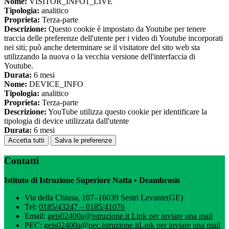
Nome:
VISITOR_INFO1_LIVE
Tipologia:
analitico
Proprieta:
Terza-parte
Descrizione:
Questo cookie è impostato da Youtube per tenere
traccia delle preferenze dell'utente per i video di Youtube incorporati
nei siti; può anche determinare se il visitatore del sito web sta
utilizzando la nuova o la vecchia versione dell'interfaccia di
Youtube.
Durata:
6 mesi
Nome:
DEVICE_INFO
Tipologia:
analitico
Proprieta:
Terza-parte
Descrizione:
YouTube utilizza questo cookie per identificare la
tipologia di device utilizzata dall'utente
Durata:
6 mesi
Accetta tutti
Salva le preferenze
Contatti
Istituto di Istruzione Superiore Natta • Deambrosis
Via della Chiusa, 107–16039 Sestri Levante(GE)
Tel:
0185/43247 – 0185/41076
Email:
geis02400a@istruzione.it
Link per inviare una mail
PEC:
geis02400a@pec.istruzione.it
Link per inviare una mail