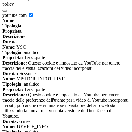
policy.
youtube.com
Nome
Tipologia
Proprieta
Descrizione
Durata
Nome:
YSC
Tipologia:
analitico
Proprieta:
Terza-parte
Descrizione:
Questo cookie è impostato da YouTube per tenere
traccia delle visualizzazioni dei video incorporati.
Durata:
Sessione
Nome:
VISITOR_INFO1_LIVE
Tipologia:
analitico
Proprieta:
Terza-parte
Descrizione:
Questo cookie è impostato da Youtube per tenere
traccia delle preferenze dell'utente per i video di Youtube incorporati
nei siti; può anche determinare se il visitatore del sito web sta
utilizzando la nuova o la vecchia versione dell'interfaccia di
Youtube.
Durata:
6 mesi
Nome:
DEVICE_INFO
Tipologia:
analitico