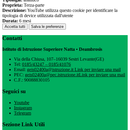
Proprieta:
Terza-parte
Descrizione:
YouTube utilizza questo cookie per identificare la
tipologia di device utilizzata dall'utente
Durata:
6 mesi
Accetta tutti
Salva le preferenze
Contatti
Istituto di Istruzione Superiore Natta • Deambrosis
Via della Chiusa, 107–16039 Sestri Levante(GE)
Tel:
0185/43247 – 0185/41076
Email:
geis02400a@istruzione.it
Link per inviare una mail
PEC:
geis02400a@pec.istruzione.it
Link per inviare una mail
C.F.: 90088830105
Seguici su
Youtube
Instagram
Telegram
Sezione Link Utili