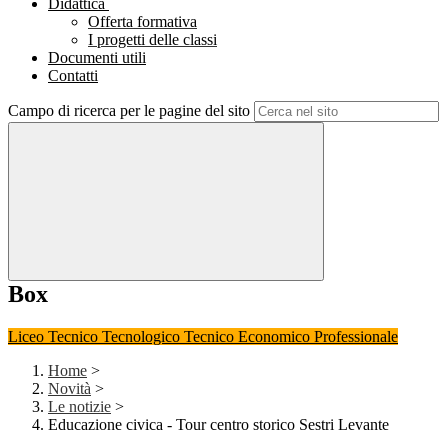
Didattica
Offerta formativa
I progetti delle classi
Documenti utili
Contatti
Campo di ricerca per le pagine del sito
Box
Liceo
Tecnico Tecnologico
Tecnico Economico
Professionale
Home
>
Novità
>
Le notizie
>
Educazione civica - Tour centro storico Sestri Levante