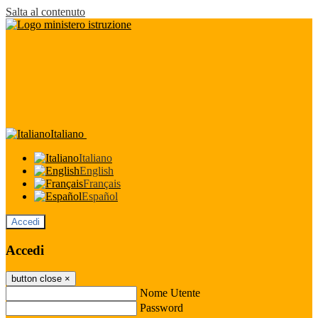
Salta al contenuto
Italiano
Italiano
English
Français
Español
Accedi
Accedi
button close
×
Nome Utente
Password