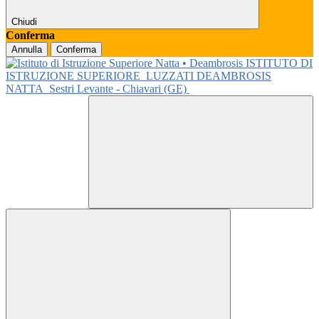
Chiudi
Conferma
Annulla
Conferma
ISTITUTO DI
ISTRUZIONE SUPERIORE
LUZZATI DEAMBROSIS
NATTA
Sestri Levante - Chiavari (GE)