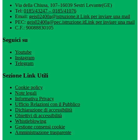
Via della Chiusa, 107–16039 Sestri Levante(GE)
Tel:
0185/43247 – 0185/41076
Email:
geis02400a@istruzione.it
Link per inviare una mail
PEC:
geis02400a@pec.istruzione.it
Link per inviare una mail
C.F.: 90088830105
Seguici su
Youtube
Instagram
Telegram
Sezione Link Utili
Cookie policy
Note legali
Informativa Privacy
Ufficio Relazioni con il Pubblico
Dichiarazione di accessibilità
Obiettivi di accessibilità
Whistleblowing
Gestione consensi cookie
Amministrazione trasparente