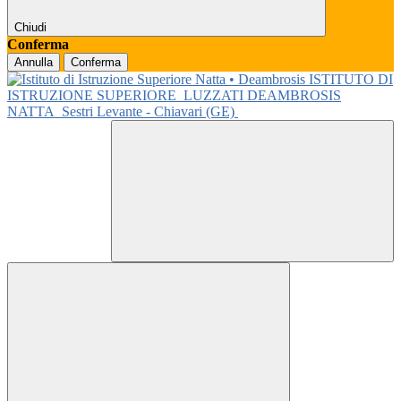
Chiudi
Conferma
Annulla
Conferma
ISTITUTO DI
ISTRUZIONE SUPERIORE
LUZZATI DEAMBROSIS
NATTA
Sestri Levante - Chiavari (GE)