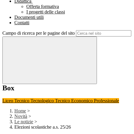
Didattica
Offerta formativa
I progetti delle classi
Documenti utili
Contatti
Campo di ricerca per le pagine del sito
Box
Liceo
Tecnico Tecnologico
Tecnico Economico
Professionale
Home
>
Novità
>
Le notizie
>
Elezioni scolastiche a.s. 25/26