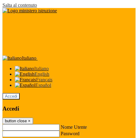
Salta al contenuto
Italiano
Italiano
English
Français
Español
Accedi
Accedi
button close
×
Nome Utente
Password