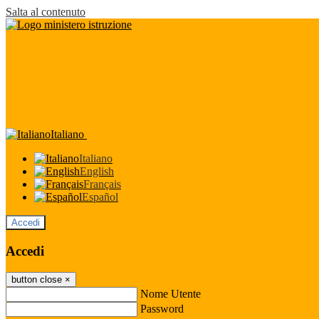
Salta al contenuto
Italiano
Italiano
English
Français
Español
Accedi
Accedi
button close
×
Nome Utente
Password