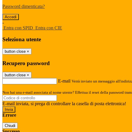
Password dimenticata?
-
Entra con SPID
Entra con CIE
Seleziona utente
button close
×
Recupero password
button close
×
E-mail
Verrà inviato un messaggio all'indirizz
Non hai una e-mail associata al nome utente? Effettua il reset della password tram
E-mail inviata, si prega di controllare la casella di posta elettronica!
Errore
Chiudi
Successo