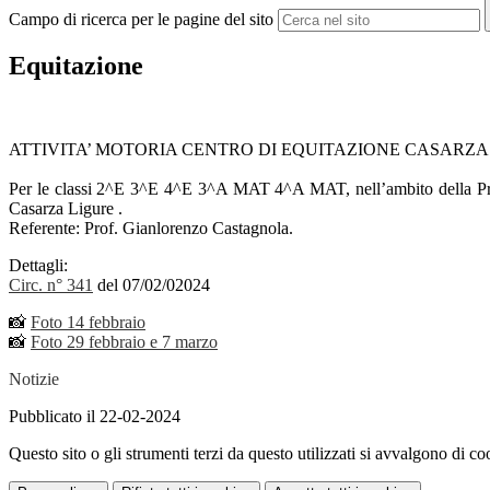
Campo di ricerca per le pagine del sito
Equitazione
ATTIVITA’ MOTORIA CENTRO DI EQUITAZIONE CASARZA 
Per le classi 2^E 3^E 4^E 3^A MAT 4^A MAT, nell’ambito della Progra
Casarza Ligure .
Referente: Prof. Gianlorenzo Castagnola.
Dettagli:
Circ. n° 341
del 07/02/02024
📸
Foto 14 febbraio
📸
Foto 29 febbraio e 7 marzo
Notizie
Pubblicato il 22-02-2024
Questo sito o gli strumenti terzi da questo utilizzati si avvalgono di coo