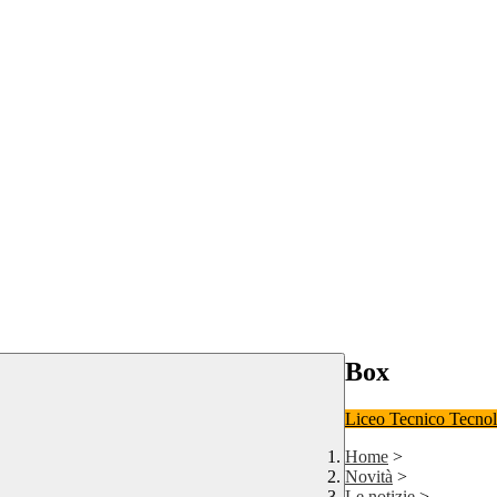
Box
Liceo
Tecnico Tecno
Home
>
Novità
>
Le notizie
>