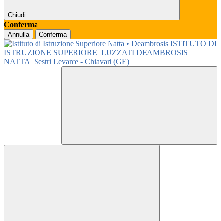
Chiudi
Conferma
Annulla
Conferma
ISTITUTO DI
ISTRUZIONE SUPERIORE
LUZZATI DEAMBROSIS
NATTA
Sestri Levante - Chiavari (GE)