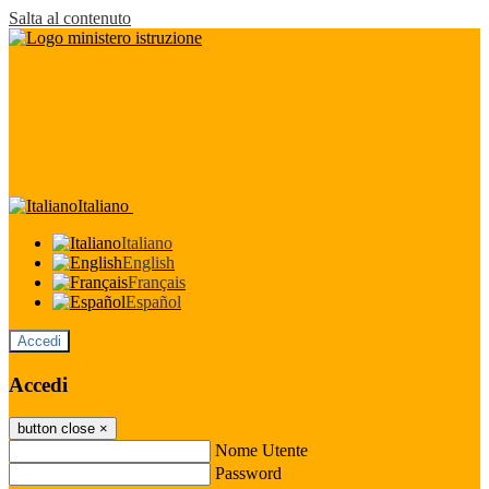
Salta al contenuto
Italiano
Italiano
English
Français
Español
Accedi
Accedi
button close
×
Nome Utente
Password