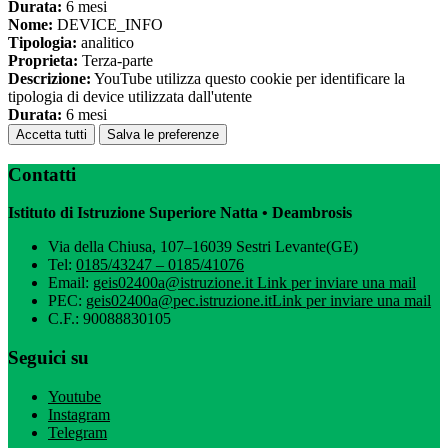
Durata:
6 mesi
Nome:
DEVICE_INFO
Tipologia:
analitico
Proprieta:
Terza-parte
Descrizione:
YouTube utilizza questo cookie per identificare la
tipologia di device utilizzata dall'utente
Durata:
6 mesi
Accetta tutti
Salva le preferenze
Contatti
Istituto di Istruzione Superiore Natta • Deambrosis
Via della Chiusa, 107–16039 Sestri Levante(GE)
Tel:
0185/43247 – 0185/41076
Email:
geis02400a@istruzione.it
Link per inviare una mail
PEC:
geis02400a@pec.istruzione.it
Link per inviare una mail
C.F.: 90088830105
Seguici su
Youtube
Instagram
Telegram