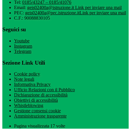
Tel:
0185/43247 – 0185/41076
Email:
geis02400a@istruzione.it
Link per inviare una mail
PEC:
geis02400a@pec.istruzione.it
Link per inviare una mail
C.F.: 90088830105
Seguici su
Youtube
Instagram
Telegram
Sezione Link Utili
Cookie policy
Note legali
Informativa Privacy
Ufficio Relazioni con il Pubblico
Dichiarazione di accessibilità
Obiettivi di accessibilità
Whistleblowing
Gestione consensi cookie
Amministrazione trasparente
Pagina visualizzata
17
volte