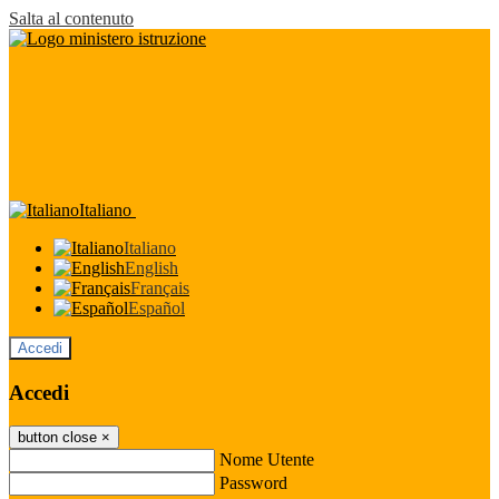
Salta al contenuto
Italiano
Italiano
English
Français
Español
Accedi
Accedi
button close
×
Nome Utente
Password