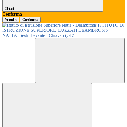
Chiudi
Conferma
Annulla
Conferma
ISTITUTO DI
ISTRUZIONE SUPERIORE
LUZZATI DEAMBROSIS
NATTA
Sestri Levante - Chiavari (GE)