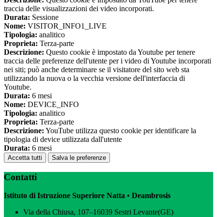
traccia delle visualizzazioni dei video incorporati.
Durata:
Sessione
Nome:
VISITOR_INFO1_LIVE
Tipologia:
analitico
Proprieta:
Terza-parte
Descrizione:
Questo cookie è impostato da Youtube per tenere
traccia delle preferenze dell'utente per i video di Youtube incorporati
nei siti; può anche determinare se il visitatore del sito web sta
utilizzando la nuova o la vecchia versione dell'interfaccia di
Youtube.
Durata:
6 mesi
Nome:
DEVICE_INFO
Tipologia:
analitico
Proprieta:
Terza-parte
Descrizione:
YouTube utilizza questo cookie per identificare la
tipologia di device utilizzata dall'utente
Durata:
6 mesi
Accetta tutti
Salva le preferenze
Contatti
Istituto di Istruzione Superiore Natta • Deambrosis
Via della Chiusa, 107–16039 Sestri Levante(GE)