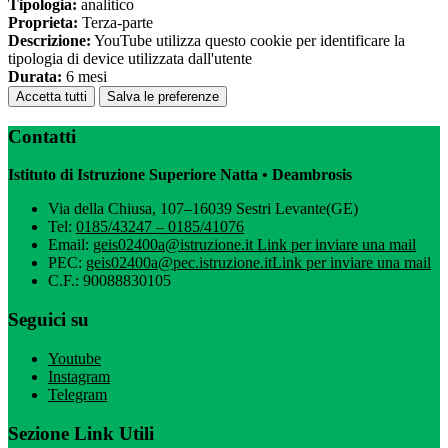
Tipologia:
analitico
Proprieta:
Terza-parte
Descrizione:
YouTube utilizza questo cookie per identificare la
tipologia di device utilizzata dall'utente
Durata:
6 mesi
Accetta tutti
Salva le preferenze
Contatti
Istituto di Istruzione Superiore Natta • Deambrosis
Via della Chiusa, 107–16039 Sestri Levante(GE)
Tel:
0185/43247 – 0185/41076
Email:
geis02400a@istruzione.it
Link per inviare una mail
PEC:
geis02400a@pec.istruzione.it
Link per inviare una mail
C.F.: 90088830105
Seguici su
Youtube
Instagram
Telegram
Sezione Link Utili