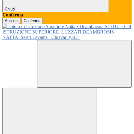
Chiudi
Conferma
Annulla
Conferma
ISTITUTO DI
ISTRUZIONE SUPERIORE
LUZZATI DEAMBROSIS
NATTA
Sestri Levante - Chiavari (GE)