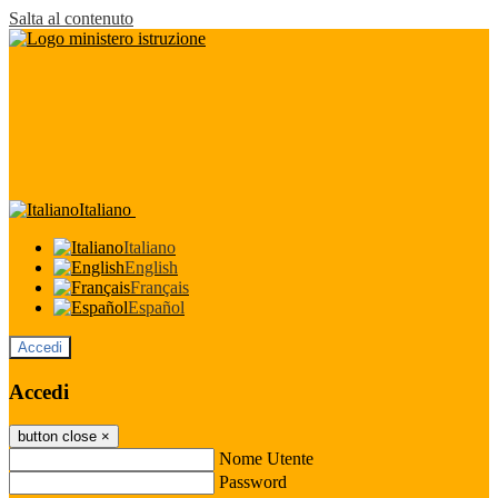
Salta al contenuto
Italiano
Italiano
English
Français
Español
Accedi
Accedi
button close
×
Nome Utente
Password