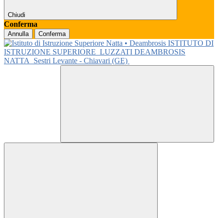
Chiudi
Conferma
Annulla
Conferma
ISTITUTO DI
ISTRUZIONE SUPERIORE
LUZZATI DEAMBROSIS
NATTA
Sestri Levante - Chiavari (GE)