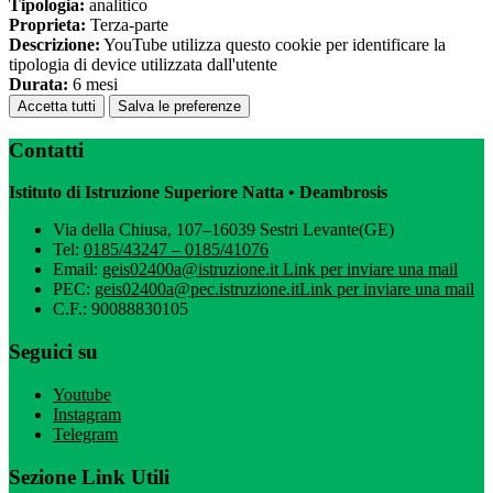
Tipologia:
analitico
Proprieta:
Terza-parte
Descrizione:
YouTube utilizza questo cookie per identificare la
tipologia di device utilizzata dall'utente
Durata:
6 mesi
Accetta tutti
Salva le preferenze
Contatti
Istituto di Istruzione Superiore Natta • Deambrosis
Via della Chiusa, 107–16039 Sestri Levante(GE)
Tel:
0185/43247 – 0185/41076
Email:
geis02400a@istruzione.it
Link per inviare una mail
PEC:
geis02400a@pec.istruzione.it
Link per inviare una mail
C.F.: 90088830105
Seguici su
Youtube
Instagram
Telegram
Sezione Link Utili