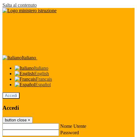
Salta al contenuto
Italiano
Italiano
English
Français
Español
Accedi
Accedi
button close
×
Nome Utente
Password