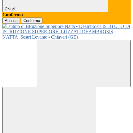
Chiudi
Conferma
Annulla
Conferma
ISTITUTO DI
ISTRUZIONE SUPERIORE
LUZZATI DEAMBROSIS
NATTA
Sestri Levante - Chiavari (GE)