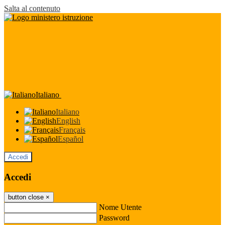
Salta al contenuto
Italiano
Italiano
English
Français
Español
Accedi
Accedi
button close
×
Nome Utente
Password