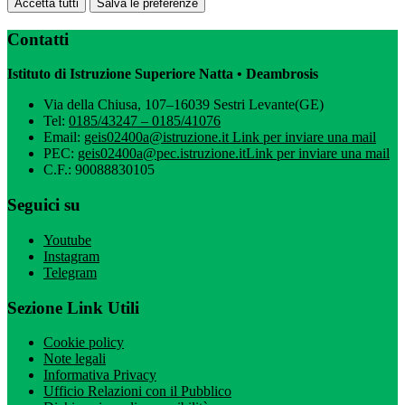
Accetta tutti
Salva le preferenze
Contatti
Istituto di Istruzione Superiore Natta • Deambrosis
Via della Chiusa, 107–16039 Sestri Levante(GE)
Tel:
0185/43247 – 0185/41076
Email:
geis02400a@istruzione.it
Link per inviare una mail
PEC:
geis02400a@pec.istruzione.it
Link per inviare una mail
C.F.: 90088830105
Seguici su
Youtube
Instagram
Telegram
Sezione Link Utili
Cookie policy
Note legali
Informativa Privacy
Ufficio Relazioni con il Pubblico