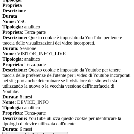
Proprieta
Descrizione
Durata
Nome:
YSC
Tipologia:
analitico
Proprieta:
Terza-parte
Descrizione:
Questo cookie è impostato da YouTube per tenere
traccia delle visualizzazioni dei video incorporati.
Durata:
Sessione
Nome:
VISITOR_INFO1_LIVE
Tipologia:
analitico
Proprieta:
Terza-parte
Descrizione:
Questo cookie è impostato da Youtube per tenere
traccia delle preferenze dell'utente per i video di Youtube incorporati
nei siti; può anche determinare se il visitatore del sito web sta
utilizzando la nuova o la vecchia versione dell'interfaccia di
Youtube.
Durata:
6 mesi
Nome:
DEVICE_INFO
Tipologia:
analitico
Proprieta:
Terza-parte
Descrizione:
YouTube utilizza questo cookie per identificare la
tipologia di device utilizzata dall'utente
Durata:
6 mesi