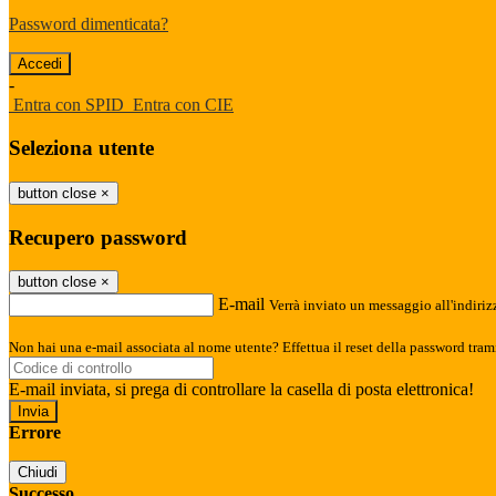
Password dimenticata?
-
Entra con SPID
Entra con CIE
Seleziona utente
button close
×
Recupero password
button close
×
E-mail
Verrà inviato un messaggio all'indirizz
Non hai una e-mail associata al nome utente? Effettua il reset della password tram
E-mail inviata, si prega di controllare la casella di posta elettronica!
Errore
Chiudi
Successo