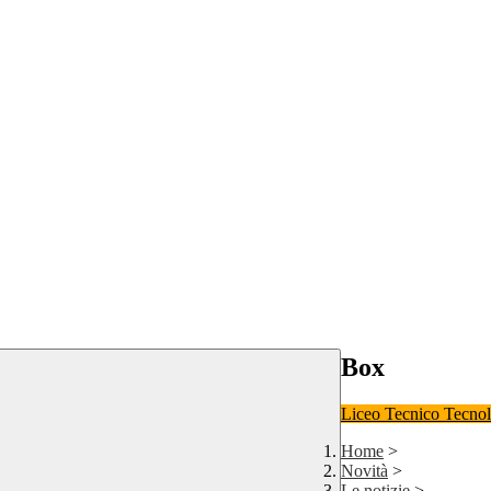
Box
Liceo
Tecnico Tecno
Home
>
Novità
>
Le notizie
>