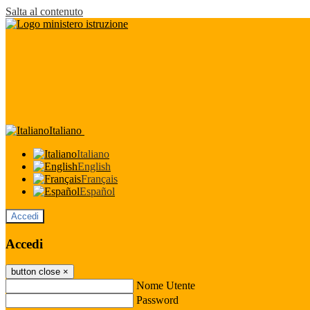
Salta al contenuto
Italiano
Italiano
English
Français
Español
Accedi
Accedi
button close
×
Nome Utente
Password