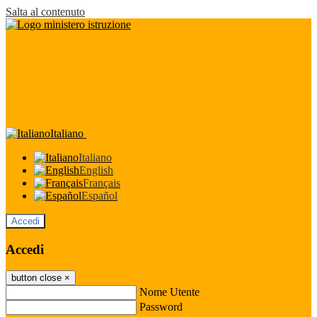
Salta al contenuto
Italiano
Italiano
English
Français
Español
Accedi
Accedi
button close
×
Nome Utente
Password