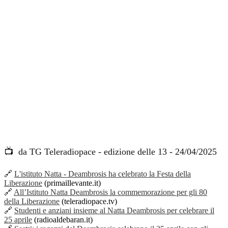
📺
da TG Teleradiopace - edizione delle 13 - 24/04/2025
🔗
L'istituto Natta - Deambrosis ha celebrato la Festa della
Liberazione
(primaillevante.it)
🔗
All’Istituto Natta Deambrosis la commemorazione per gli 80
della Liberazione
(teleradiopace.tv)
🔗
Studenti e anziani insieme al Natta Deambrosis per celebrare il
25 aprile
(radioaldebaran.it)