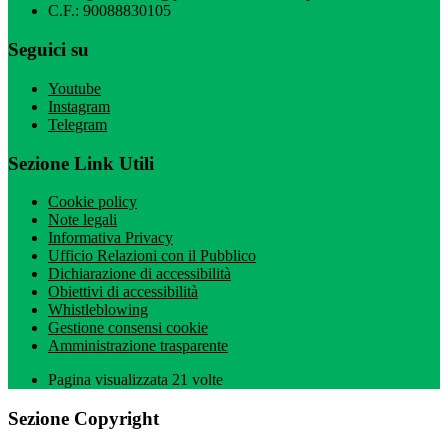
C.F.: 90088830105
Seguici su
Youtube
Instagram
Telegram
Sezione Link Utili
Cookie policy
Note legali
Informativa Privacy
Ufficio Relazioni con il Pubblico
Dichiarazione di accessibilità
Obiettivi di accessibilità
Whistleblowing
Gestione consensi cookie
Amministrazione trasparente
Pagina visualizzata
21
volte
Sezione Copyright