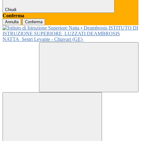
Chiudi
Conferma
Annulla
Conferma
ISTITUTO DI
ISTRUZIONE SUPERIORE
LUZZATI DEAMBROSIS
NATTA
Sestri Levante - Chiavari (GE)