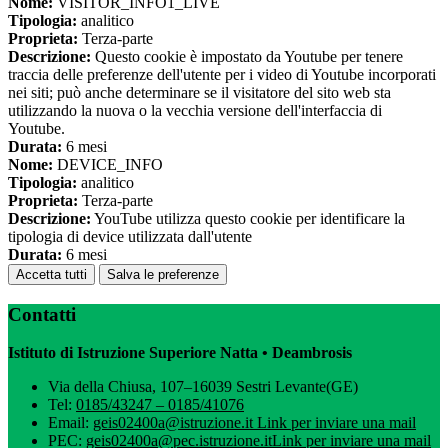
Nome:
VISITOR_INFO1_LIVE
Tipologia:
analitico
Proprieta:
Terza-parte
Descrizione:
Questo cookie è impostato da Youtube per tenere
traccia delle preferenze dell'utente per i video di Youtube incorporati
nei siti; può anche determinare se il visitatore del sito web sta
utilizzando la nuova o la vecchia versione dell'interfaccia di
Youtube.
Durata:
6 mesi
Nome:
DEVICE_INFO
Tipologia:
analitico
Proprieta:
Terza-parte
Descrizione:
YouTube utilizza questo cookie per identificare la
tipologia di device utilizzata dall'utente
Durata:
6 mesi
Accetta tutti
Salva le preferenze
Contatti
Istituto di Istruzione Superiore Natta • Deambrosis
Via della Chiusa, 107–16039 Sestri Levante(GE)
Tel:
0185/43247 – 0185/41076
Email:
geis02400a@istruzione.it
Link per inviare una mail
PEC:
geis02400a@pec.istruzione.it
Link per inviare una mail