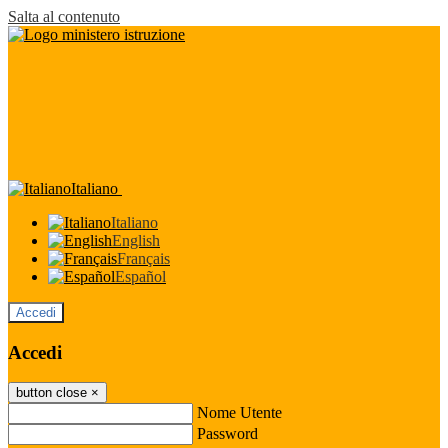
Salta al contenuto
Italiano
Italiano
English
Français
Español
Accedi
Accedi
button close
×
Nome Utente
Password