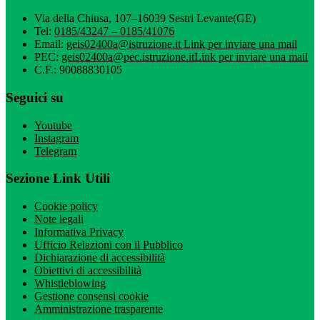
Via della Chiusa, 107–16039 Sestri Levante(GE)
Tel:
0185/43247 – 0185/41076
Email:
geis02400a@istruzione.it
Link per inviare una mail
PEC:
geis02400a@pec.istruzione.it
Link per inviare una mail
C.F.: 90088830105
Seguici su
Youtube
Instagram
Telegram
Sezione Link Utili
Cookie policy
Note legali
Informativa Privacy
Ufficio Relazioni con il Pubblico
Dichiarazione di accessibilità
Obiettivi di accessibilità
Whistleblowing
Gestione consensi cookie
Amministrazione trasparente