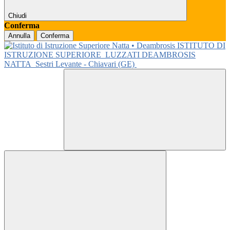
Chiudi
Conferma
Annulla
Conferma
ISTITUTO DI
ISTRUZIONE SUPERIORE
LUZZATI DEAMBROSIS
NATTA
Sestri Levante - Chiavari (GE)