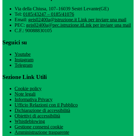
Via della Chiusa, 107–16039 Sestri Levante(GE)
Tel:
0185/43247 – 0185/41076
Email:
geis02400a@istruzione.it
Link per inviare una mail
PEC:
geis02400a@pec.istruzione.it
Link per inviare una mail
C.F.: 90088830105
Seguici su
Youtube
Instagram
Telegram
Sezione Link Utili
Cookie policy
Note legali
Informativa Privacy
Ufficio Relazioni con il Pubblico
Dichiarazione di accessibilità
Obiettivi di accessibilità
Whistleblowing
Gestione consensi cookie
Amministrazione trasparente