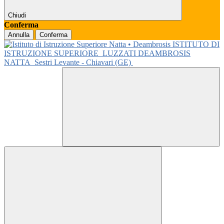
Chiudi
Conferma
Annulla
Conferma
ISTITUTO DI
ISTRUZIONE SUPERIORE
LUZZATI DEAMBROSIS
NATTA
Sestri Levante - Chiavari (GE)