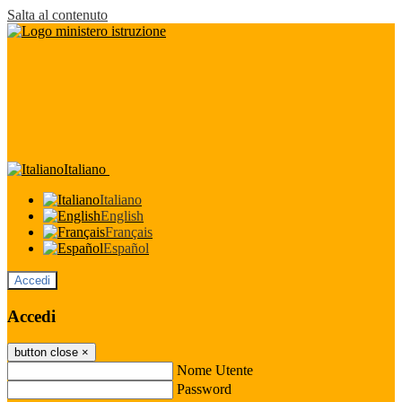
Salta al contenuto
Italiano
Italiano
English
Français
Español
Accedi
Accedi
button close
×
Nome Utente
Password