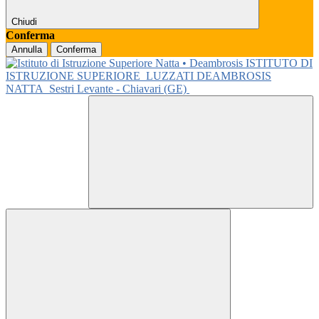
Chiudi
Conferma
Annulla
Conferma
ISTITUTO DI
ISTRUZIONE SUPERIORE
LUZZATI DEAMBROSIS
NATTA
Sestri Levante - Chiavari (GE)