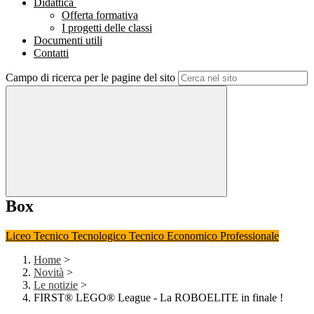
Didattica
Offerta formativa
I progetti delle classi
Documenti utili
Contatti
Campo di ricerca per le pagine del sito
Box
Liceo
Tecnico Tecnologico
Tecnico Economico
Professionale
Home
>
Novità
>
Le notizie
>
FIRST​® LEGO® League - La ROBOELITE in finale !