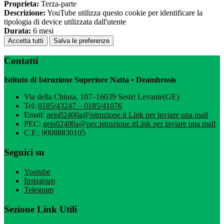
Proprieta:
Terza-parte
Descrizione:
YouTube utilizza questo cookie per identificare la
tipologia di device utilizzata dall'utente
Durata:
6 mesi
Accetta tutti
Salva le preferenze
Contatti
Istituto di Istruzione Superiore Natta • Deambrosis
Via della Chiusa, 107–16039 Sestri Levante(GE)
Tel:
0185/43247 – 0185/41076
Email:
geis02400a@istruzione.it
Link per inviare una mail
PEC:
geis02400a@pec.istruzione.it
Link per inviare una mail
C.F.: 90088830105
Seguici su
Youtube
Instagram
Telegram
Sezione Link Utili