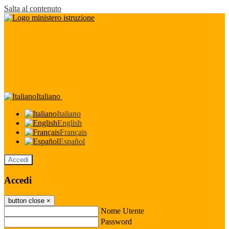
Salta al contenuto
Italiano
Italiano
English
Français
Español
Accedi
Accedi
button close
×
Nome Utente
Password