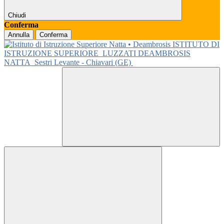
Chiudi
Conferma
Annulla
Conferma
ISTITUTO DI
ISTRUZIONE SUPERIORE
LUZZATI DEAMBROSIS
NATTA
Sestri Levante - Chiavari (GE)