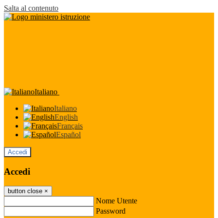
Salta al contenuto
Italiano
Italiano
English
Français
Español
Accedi
Accedi
button close
×
Nome Utente
Password