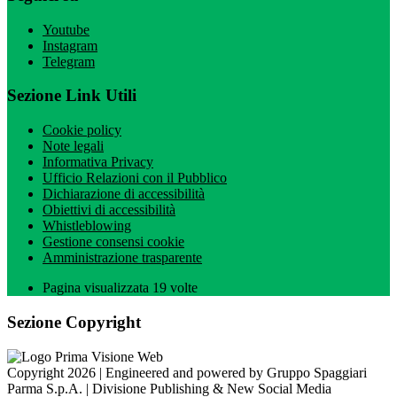
Youtube
Instagram
Telegram
Sezione Link Utili
Cookie policy
Note legali
Informativa Privacy
Ufficio Relazioni con il Pubblico
Dichiarazione di accessibilità
Obiettivi di accessibilità
Whistleblowing
Gestione consensi cookie
Amministrazione trasparente
Pagina visualizzata
19
volte
Sezione Copyright
Copyright 2026 | Engineered and powered by Gruppo Spaggiari
Parma S.p.A. | Divisione Publishing & New Social Media