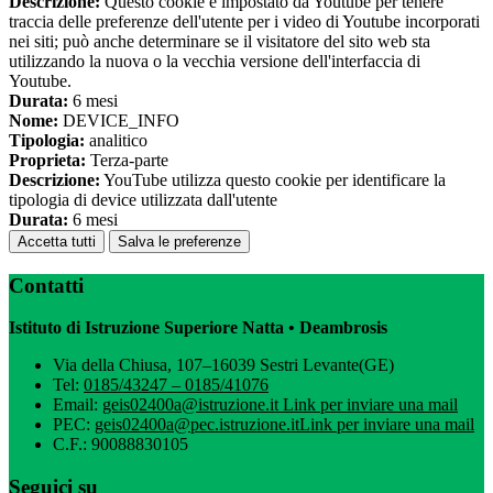
Descrizione:
Questo cookie è impostato da Youtube per tenere
traccia delle preferenze dell'utente per i video di Youtube incorporati
nei siti; può anche determinare se il visitatore del sito web sta
utilizzando la nuova o la vecchia versione dell'interfaccia di
Youtube.
Durata:
6 mesi
Nome:
DEVICE_INFO
Tipologia:
analitico
Proprieta:
Terza-parte
Descrizione:
YouTube utilizza questo cookie per identificare la
tipologia di device utilizzata dall'utente
Durata:
6 mesi
Accetta tutti
Salva le preferenze
Contatti
Istituto di Istruzione Superiore Natta • Deambrosis
Via della Chiusa, 107–16039 Sestri Levante(GE)
Tel:
0185/43247 – 0185/41076
Email:
geis02400a@istruzione.it
Link per inviare una mail
PEC:
geis02400a@pec.istruzione.it
Link per inviare una mail
C.F.: 90088830105
Seguici su