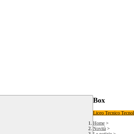
Box
Liceo
Tecnico Tecno
Home
>
Novità
>
Le notizie
>