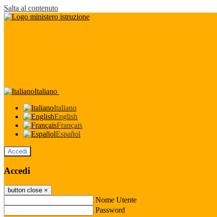
Salta al contenuto
Italiano
Italiano
English
Français
Español
Accedi
Accedi
button close
×
Nome Utente
Password