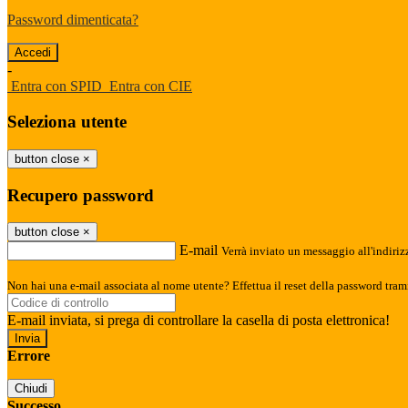
Password dimenticata?
-
Entra con SPID
Entra con CIE
Seleziona utente
button close
×
Recupero password
button close
×
E-mail
Verrà inviato un messaggio all'indirizz
Non hai una e-mail associata al nome utente? Effettua il reset della password tram
E-mail inviata, si prega di controllare la casella di posta elettronica!
Errore
Chiudi
Successo