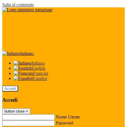
Salta al contenuto
Italiano
Italiano
English
Français
Español
Accedi
Accedi
button close
×
Nome Utente
Password