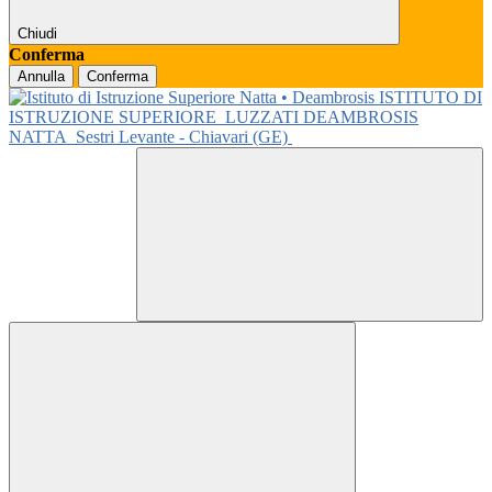
Chiudi
Conferma
Annulla
Conferma
ISTITUTO DI
ISTRUZIONE SUPERIORE
LUZZATI DEAMBROSIS
NATTA
Sestri Levante - Chiavari (GE)