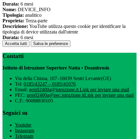
Durata:
6 mesi
Nome:
DEVICE_INFO
Tipologia:
analitico
Proprieta:
Terza-parte
Descrizione:
YouTube utilizza questo cookie per identificare la
tipologia di device utilizzata dall'utente
Durata:
6 mesi
Accetta tutti
Salva le preferenze
Contatti
Istituto di Istruzione Superiore Natta • Deambrosis
Via della Chiusa, 107–16039 Sestri Levante(GE)
Tel:
0185/43247 – 0185/41076
Email:
geis02400a@istruzione.it
Link per inviare una mail
PEC:
geis02400a@pec.istruzione.it
Link per inviare una mail
C.F.: 90088830105
Seguici su
Youtube
Instagram
Telegram