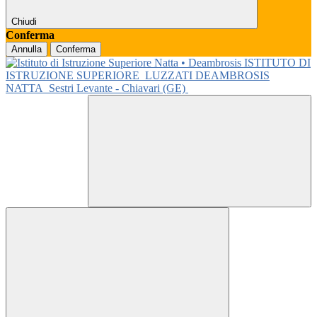
Chiudi
Conferma
Annulla
Conferma
ISTITUTO DI
ISTRUZIONE SUPERIORE
LUZZATI DEAMBROSIS
NATTA
Sestri Levante - Chiavari (GE)