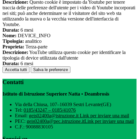
Descrizione:
Questo cookie è impostato da Youtube per tenere
traccia delle preferenze dell'utente per i video di Youtube incorporati
nei siti; può anche determinare se il visitatore del sito web sta
utilizzando la nuova o la vecchia versione dell'interfaccia di
Youtube.
Durata:
6 mesi
Nome:
DEVICE_INFO
Tipologia:
analitico
Proprieta:
Terza-parte
Descrizione:
YouTube utilizza questo cookie per identificare la
tipologia di device utilizzata dall'utente
Durata:
6 mesi
Accetta tutti
Salva le preferenze
Contatti
Istituto di Istruzione Superiore Natta • Deambrosis
Via della Chiusa, 107–16039 Sestri Levante(GE)
Tel:
0185/43247 – 0185/41076
Email:
geis02400a@istruzione.it
Link per inviare una mail
PEC:
geis02400a@pec.istruzione.it
Link per inviare una mail
C.F.: 90088830105
Seguici su