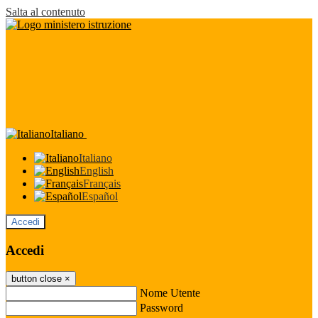
Salta al contenuto
Italiano
Italiano
English
Français
Español
Accedi
Accedi
button close
×
Nome Utente
Password