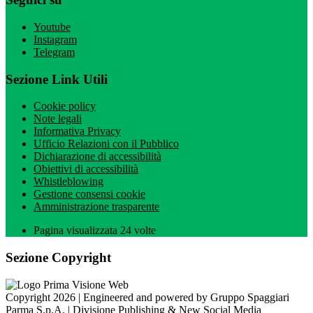
Youtube
Instagram
Telegram
Sezione Link Utili
Cookie policy
Note legali
Informativa Privacy
Ufficio Relazioni con il Pubblico
Dichiarazione di accessibilità
Obiettivi di accessibilità
Whistleblowing
Gestione consensi cookie
Amministrazione trasparente
Pagina visualizzata
24
volte
Sezione Copyright
Copyright 2026 | Engineered and powered by Gruppo Spaggiari
Parma S.p.A. | Divisione Publishing & New Social Media