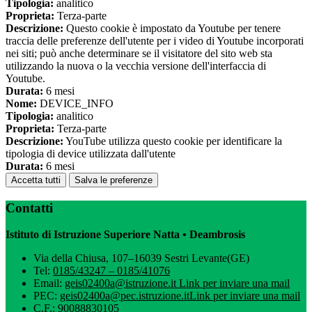
Tipologia:
analitico
Proprieta:
Terza-parte
Descrizione:
Questo cookie è impostato da Youtube per tenere
traccia delle preferenze dell'utente per i video di Youtube incorporati
nei siti; può anche determinare se il visitatore del sito web sta
utilizzando la nuova o la vecchia versione dell'interfaccia di
Youtube.
Durata:
6 mesi
Nome:
DEVICE_INFO
Tipologia:
analitico
Proprieta:
Terza-parte
Descrizione:
YouTube utilizza questo cookie per identificare la
tipologia di device utilizzata dall'utente
Durata:
6 mesi
Accetta tutti
Salva le preferenze
Contatti
Istituto di Istruzione Superiore Natta • Deambrosis
Via della Chiusa, 107–16039 Sestri Levante(GE)
Tel:
0185/43247 – 0185/41076
Email:
geis02400a@istruzione.it
Link per inviare una mail
PEC:
geis02400a@pec.istruzione.it
Link per inviare una mail
C.F.: 90088830105