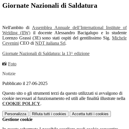
Giornate Nazionali di Saldatura
Nell'ambito di
Assemblea Annuale dell’International Institute of
Welding (IIW)
il docente Alessandro Bacigalupo e lo studente
Lorenzo Grassi (3E)
sono stati ospiti del gentilissimo Sig.
Michele
Cevenini
CEO di
NDT italiana Srl
.
Giornate Nazionali di Saldatura: la 13^ edizione
📸
Foto
Notizie
Pubblicato il 27-06-2025
Questo sito o gli strumenti terzi da questo utilizzati si avvalgono di
cookie necessari al funzionamento ed utili alle finalità illustrate nella
COOKIE POLICY
.
Personalizza
Rifiuta tutti
i cookies
Accetta tutti
i cookies
Gestione cookie