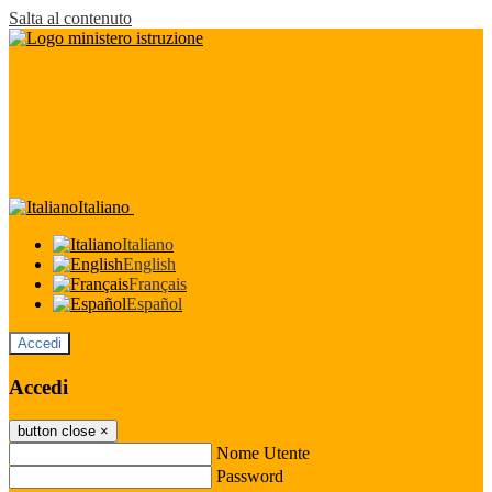
Salta al contenuto
Italiano
Italiano
English
Français
Español
Accedi
Accedi
button close
×
Nome Utente
Password