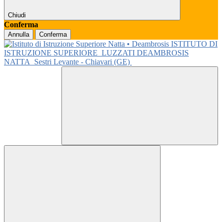
Chiudi
Conferma
Annulla
Conferma
ISTITUTO DI
ISTRUZIONE SUPERIORE
LUZZATI DEAMBROSIS
NATTA
Sestri Levante - Chiavari (GE)