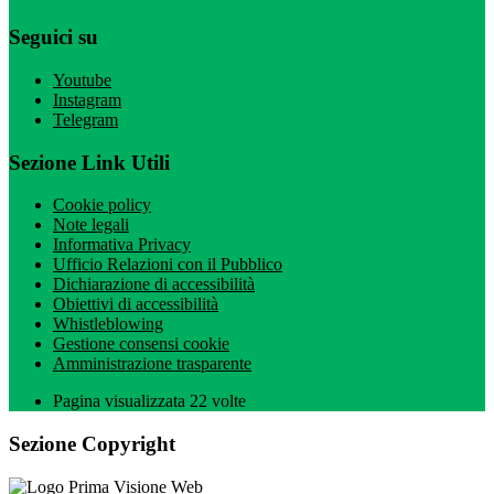
Seguici su
Youtube
Instagram
Telegram
Sezione Link Utili
Cookie policy
Note legali
Informativa Privacy
Ufficio Relazioni con il Pubblico
Dichiarazione di accessibilità
Obiettivi di accessibilità
Whistleblowing
Gestione consensi cookie
Amministrazione trasparente
Pagina visualizzata
22
volte
Sezione Copyright