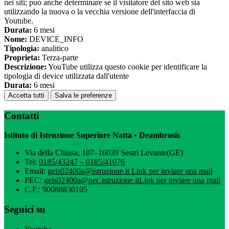
nei siti; può anche determinare se il visitatore del sito web sta
utilizzando la nuova o la vecchia versione dell'interfaccia di
Youtube.
Durata:
6 mesi
Nome:
DEVICE_INFO
Tipologia:
analitico
Proprieta:
Terza-parte
Descrizione:
YouTube utilizza questo cookie per identificare la
tipologia di device utilizzata dall'utente
Durata:
6 mesi
Accetta tutti
Salva le preferenze
Contatti
Istituto di Istruzione Superiore Natta • Deambrosis
Via della Chiusa, 107–16039 Sestri Levante(GE)
Tel:
0185/43247 – 0185/41076
Email:
geis02400a@istruzione.it
Link per inviare una mail
PEC:
geis02400a@pec.istruzione.it
Link per inviare una mail
C.F.: 90088830105
Seguici su