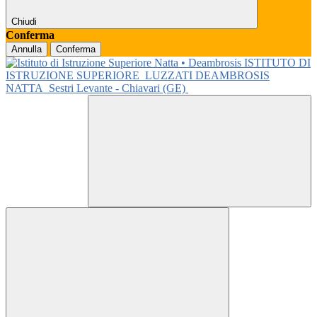
Chiudi
Conferma
Annulla
Conferma
ISTITUTO DI
ISTRUZIONE SUPERIORE
LUZZATI DEAMBROSIS
NATTA
Sestri Levante - Chiavari (GE)