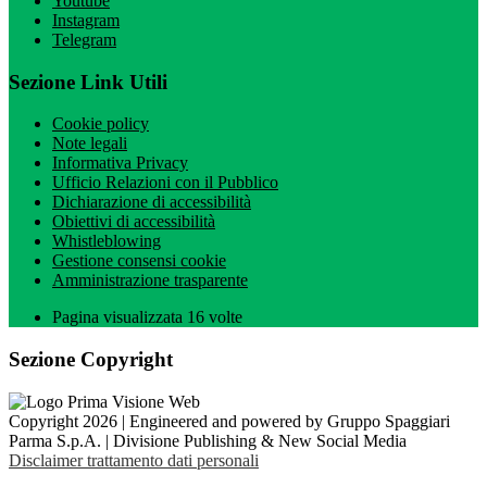
Youtube
Instagram
Telegram
Sezione Link Utili
Cookie policy
Note legali
Informativa Privacy
Ufficio Relazioni con il Pubblico
Dichiarazione di accessibilità
Obiettivi di accessibilità
Whistleblowing
Gestione consensi cookie
Amministrazione trasparente
Pagina visualizzata
16
volte
Sezione Copyright
Copyright 2026 | Engineered and powered by Gruppo Spaggiari
Parma S.p.A. | Divisione Publishing & New Social Media
Disclaimer trattamento dati personali