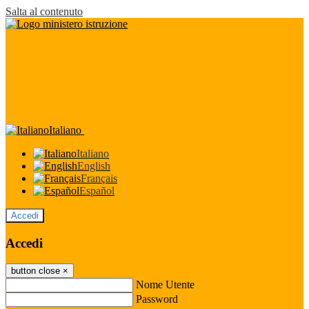
Salta al contenuto
Italiano
Italiano
English
Français
Español
Accedi
Accedi
button close
×
Nome Utente
Password