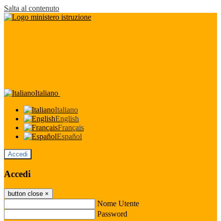
Salta al contenuto
Italiano
Italiano
English
Français
Español
Accedi
Accedi
button close
×
Nome Utente
Password