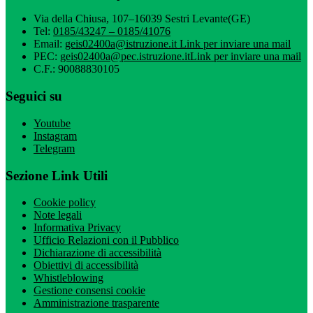
Via della Chiusa, 107–16039 Sestri Levante(GE)
Tel:
0185/43247 – 0185/41076
Email:
geis02400a@istruzione.it
Link per inviare una mail
PEC:
geis02400a@pec.istruzione.it
Link per inviare una mail
C.F.: 90088830105
Seguici su
Youtube
Instagram
Telegram
Sezione Link Utili
Cookie policy
Note legali
Informativa Privacy
Ufficio Relazioni con il Pubblico
Dichiarazione di accessibilità
Obiettivi di accessibilità
Whistleblowing
Gestione consensi cookie
Amministrazione trasparente