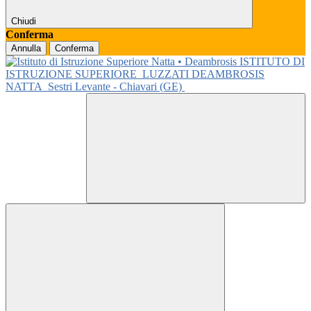
Chiudi
Conferma
Annulla
Conferma
ISTITUTO DI
ISTRUZIONE SUPERIORE
LUZZATI DEAMBROSIS
NATTA
Sestri Levante - Chiavari (GE)