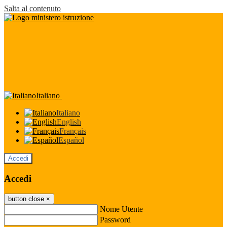
Salta al contenuto
Italiano
Italiano
English
Français
Español
Accedi
Accedi
button close
×
Nome Utente
Password