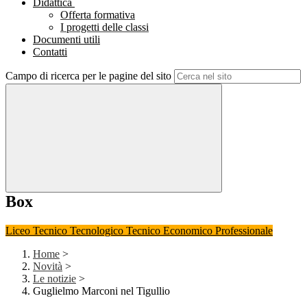
Didattica
Offerta formativa
I progetti delle classi
Documenti utili
Contatti
Campo di ricerca per le pagine del sito
Box
Liceo
Tecnico Tecnologico
Tecnico Economico
Professionale
Home
>
Novità
>
Le notizie
>
Guglielmo Marconi nel Tigullio