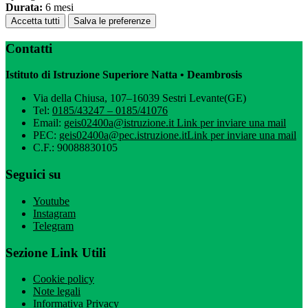
Durata:
6 mesi
Accetta tutti
Salva le preferenze
Contatti
Istituto di Istruzione Superiore Natta • Deambrosis
Via della Chiusa, 107–16039 Sestri Levante(GE)
Tel:
0185/43247 – 0185/41076
Email:
geis02400a@istruzione.it
Link per inviare una mail
PEC:
geis02400a@pec.istruzione.it
Link per inviare una mail
C.F.: 90088830105
Seguici su
Youtube
Instagram
Telegram
Sezione Link Utili
Cookie policy
Note legali
Informativa Privacy