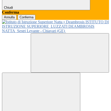
Chiudi
Conferma
Annulla
Conferma
ISTITUTO DI
ISTRUZIONE SUPERIORE
LUZZATI DEAMBROSIS
NATTA
Sestri Levante - Chiavari (GE)