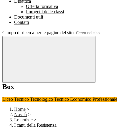
Didattica
Offerta formativa
I progetti delle classi
Documenti utili
Contatti
Campo di ricerca per le pagine del sito
Box
Liceo
Tecnico Tecnologico
Tecnico Economico
Professionale
Home
>
Novità
>
Le notizie
>
I canti della Resistenza