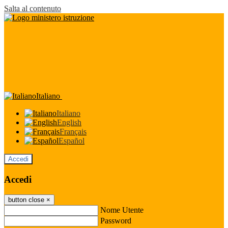
Salta al contenuto
Italiano
Italiano
English
Français
Español
Accedi
Accedi
button close
×
Nome Utente
Password