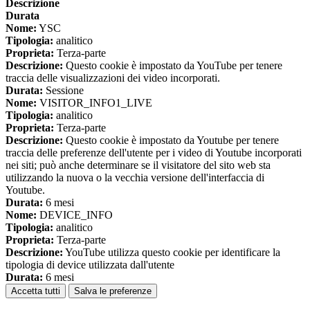
Descrizione
Durata
Nome:
YSC
Tipologia:
analitico
Proprieta:
Terza-parte
Descrizione:
Questo cookie è impostato da YouTube per tenere
traccia delle visualizzazioni dei video incorporati.
Durata:
Sessione
Nome:
VISITOR_INFO1_LIVE
Tipologia:
analitico
Proprieta:
Terza-parte
Descrizione:
Questo cookie è impostato da Youtube per tenere
traccia delle preferenze dell'utente per i video di Youtube incorporati
nei siti; può anche determinare se il visitatore del sito web sta
utilizzando la nuova o la vecchia versione dell'interfaccia di
Youtube.
Durata:
6 mesi
Nome:
DEVICE_INFO
Tipologia:
analitico
Proprieta:
Terza-parte
Descrizione:
YouTube utilizza questo cookie per identificare la
tipologia di device utilizzata dall'utente
Durata:
6 mesi
Accetta tutti
Salva le preferenze