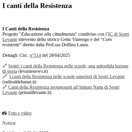
I canti della Resistenza
I Canti della Resistenza
Progetto "
Educazione alla cittadinanza
" condiviso con l’
IC di Sestri
Levante
intevento dello storico Getto Viarengo e del "
Coro
resistente
” diretto dalla Prof.ssa Delfino Laura.
Dettagli: Circ.
n°514
del 28/04/2025
🔗
Sestri: i canti della Resistenza nelle scuole, una splendida lezione
di storia
(levantenews.it)
🔗
I canti della Resistenza nelle scuole superiori di Sestri Levante
(radioaldebaran.it)
🔗
Canti della Resistenza protagonisti all’Istituto Natta di Sestri
Levante
(primaillevante.it)
📸
Foto e video
Notizie