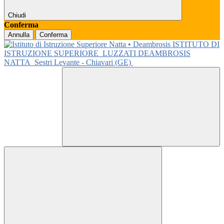
Chiudi
Conferma
Annulla
Conferma
ISTITUTO DI
ISTRUZIONE SUPERIORE
LUZZATI DEAMBROSIS
NATTA
Sestri Levante - Chiavari (GE)