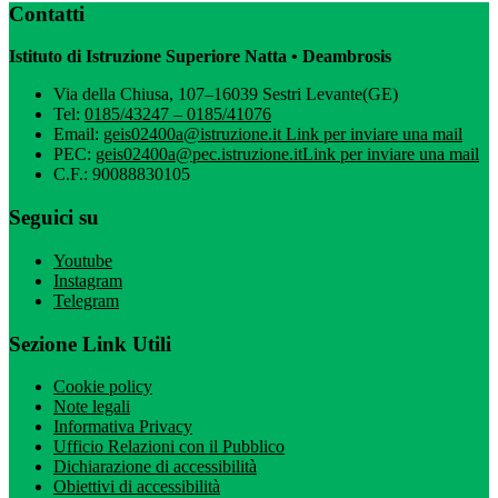
Contatti
Istituto di Istruzione Superiore Natta • Deambrosis
Via della Chiusa, 107–16039 Sestri Levante(GE)
Tel:
0185/43247 – 0185/41076
Email:
geis02400a@istruzione.it
Link per inviare una mail
PEC:
geis02400a@pec.istruzione.it
Link per inviare una mail
C.F.: 90088830105
Seguici su
Youtube
Instagram
Telegram
Sezione Link Utili
Cookie policy
Note legali
Informativa Privacy
Ufficio Relazioni con il Pubblico
Dichiarazione di accessibilità
Obiettivi di accessibilità