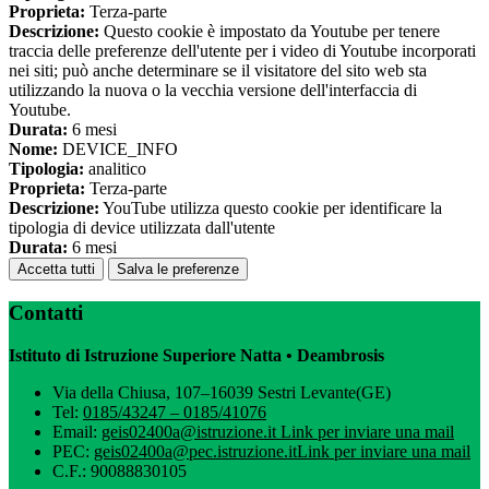
Proprieta:
Terza-parte
Descrizione:
Questo cookie è impostato da Youtube per tenere
traccia delle preferenze dell'utente per i video di Youtube incorporati
nei siti; può anche determinare se il visitatore del sito web sta
utilizzando la nuova o la vecchia versione dell'interfaccia di
Youtube.
Durata:
6 mesi
Nome:
DEVICE_INFO
Tipologia:
analitico
Proprieta:
Terza-parte
Descrizione:
YouTube utilizza questo cookie per identificare la
tipologia di device utilizzata dall'utente
Durata:
6 mesi
Accetta tutti
Salva le preferenze
Contatti
Istituto di Istruzione Superiore Natta • Deambrosis
Via della Chiusa, 107–16039 Sestri Levante(GE)
Tel:
0185/43247 – 0185/41076
Email:
geis02400a@istruzione.it
Link per inviare una mail
PEC:
geis02400a@pec.istruzione.it
Link per inviare una mail
C.F.: 90088830105