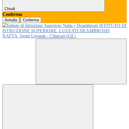
Chiudi
Conferma
Annulla
Conferma
ISTITUTO DI
ISTRUZIONE SUPERIORE
LUZZATI DEAMBROSIS
NATTA
Sestri Levante - Chiavari (GE)