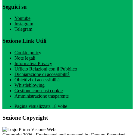
Seguici su
Youtube
Instagram
Telegram
Sezione Link Utili
Cookie policy
Note legali
Informativa Privacy
Ufficio Relazioni con il Pubblico
Dichiarazione di accessibilità
Obiettivi di accessibilità
Whistleblowing
Gestione consensi cookie
Amministrazione trasparente
Pagina visualizzata
18
volte
Sezione Copyright
Copyright 2026 | Engineered and powered by Gruppo Spaggiari