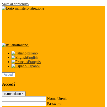
Salta al contenuto
Italiano
Italiano
English
Français
Español
Accedi
Accedi
button close
×
Nome Utente
Password